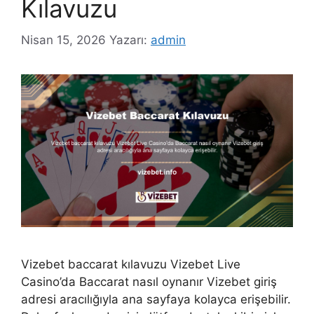
Kılavuzu
Nisan 15, 2026
Yazarı:
admin
Vizebet baccarat kılavuzu Vizebet Live
Casino’da Baccarat nasıl oynanır Vizebet giriş
adresi aracılığıyla ana sayfaya kolayca erişebilir.