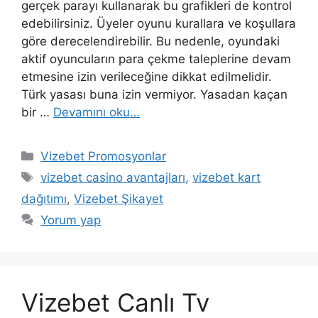
gerçek parayı kullanarak bu grafikleri de kontrol
edebilirsiniz. Üyeler oyunu kurallara ve koşullara
göre derecelendirebilir. Bu nedenle, oyundaki
aktif oyuncuların para çekme taleplerine devam
etmesine izin verileceğine dikkat edilmelidir.
Türk yasası buna izin vermiyor. Yasadan kaçan
bir …
Devamını oku…
Kategoriler
Vizebet Promosyonlar
Etiketler
vizebet casino avantajları
,
vizebet kart
dağıtımı
,
Vizebet Şikayet
Yorum yap
Vizebet Canlı Tv