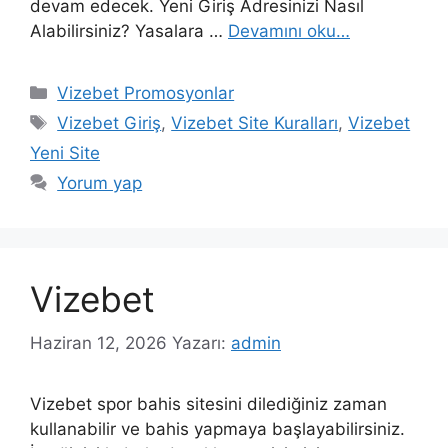
devam edecek. Yeni Giriş Adresinizi Nasıl
Alabilirsiniz? Yasalara …
Devamını oku…
Kategoriler
Vizebet Promosyonlar
Etiketler
Vizebet Giriş
,
Vizebet Site Kuralları
,
Vizebet
Yeni Site
Yorum yap
Vizebet
Haziran 12, 2026
Yazarı:
admin
Vizebet spor bahis sitesini dilediğiniz zaman
kullanabilir ve bahis yapmaya başlayabilirsiniz.