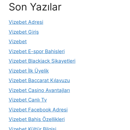
Son Yazılar
Vizebet Adresi
Vizebet Giriş
Vizebet
Vizebet E-spor Bahisleri
Vizebet Blackjack Şikayetleri
Vizebet İlk Üyelik
Vizebet Baccarat Kılavuzu
Vizebet Casino Avantajları
Vizebet Canlı Tv
Vizebet Facebook Adresi
Vizebet Bahis Özellikleri
Vizebet Kültür Bilgisi