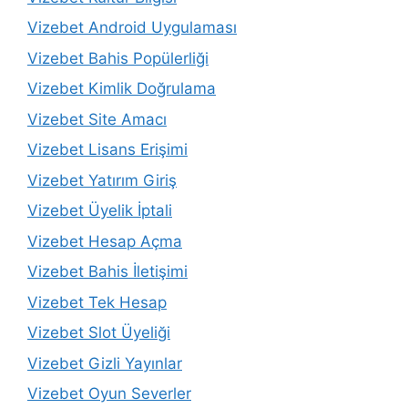
Vizebet Android Uygulaması
Vizebet Bahis Popülerliği
Vizebet Kimlik Doğrulama
Vizebet Site Amacı
Vizebet Lisans Erişimi
Vizebet Yatırım Giriş
Vizebet Üyelik İptali
Vizebet Hesap Açma
Vizebet Bahis İletişimi
Vizebet Tek Hesap
Vizebet Slot Üyeliği
Vizebet Gizli Yayınlar
Vizebet Oyun Severler