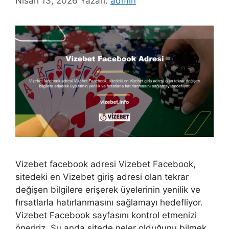
Nisan 13, 2026
Yazarı:
admin
Vizebet facebook adresi Vizebet Facebook,
sitedeki en Vizebet giriş adresi olan tekrar
değişen bilgilere erişerek üyelerinin yenilik ve
fırsatlarla hatırlanmasını sağlamayı hedefliyor.
Vizebet Facebook sayfasını kontrol etmenizi
öneririz. Şu anda sitede neler olduğunu bilmek