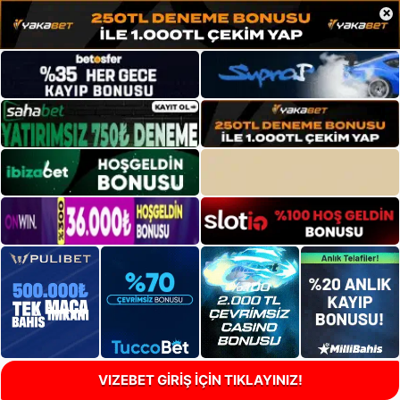
×
VIZEBET GİRİŞ İÇİN TIKLAYINIZ!