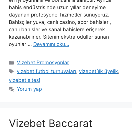
en iyi oyunlara ve bonuslara sahiptir. Ayrıca
bahis endüstrisinde uzun yıllar deneyime
dayanan profesyonel hizmetler sunuyoruz.
Bahisçiler yuva, canlı casino, spor bahisleri,
canlı bahisler ve sanal bahislere erişerek
kazanabilirler. Sitenin ekstra ödüller sunan
oyunlar …
Devamını oku…
Kategoriler
Vizebet Promosyonlar
Etiketler
vizebet futbol turnuvaları
,
vizebet i̇lk üyelik
,
vizebet sitesi
Yorum yap
Vizebet Baccarat