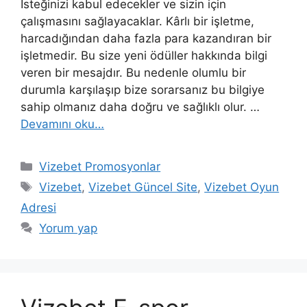
İsteğinizi kabul edecekler ve sizin için
çalışmasını sağlayacaklar. Kârlı bir işletme,
harcadığından daha fazla para kazandıran bir
işletmedir. Bu size yeni ödüller hakkında bilgi
veren bir mesajdır. Bu nedenle olumlu bir
durumla karşılaşıp bize sorarsanız bu bilgiye
sahip olmanız daha doğru ve sağlıklı olur. …
Devamını oku…
Kategoriler
Vizebet Promosyonlar
Etiketler
Vizebet
,
Vizebet Güncel Site
,
Vizebet Oyun
Adresi
Yorum yap