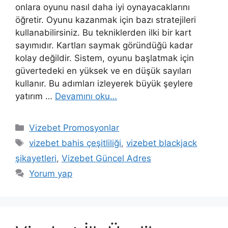
onlara oyunu nasıl daha iyi oynayacaklarını
öğretir. Oyunu kazanmak için bazı stratejileri
kullanabilirsiniz. Bu tekniklerden ilki bir kart
sayımıdır. Kartları saymak göründüğü kadar
kolay değildir. Sistem, oyunu başlatmak için
güvertedeki en yüksek ve en düşük sayıları
kullanır. Bu adımları izleyerek büyük şeylere
yatırım …
Devamını oku…
Kategoriler
Vizebet Promosyonlar
Etiketler
vizebet bahis çeşitliliği
,
vizebet blackjack
şikayetleri
,
Vizebet Güncel Adres
Yorum yap