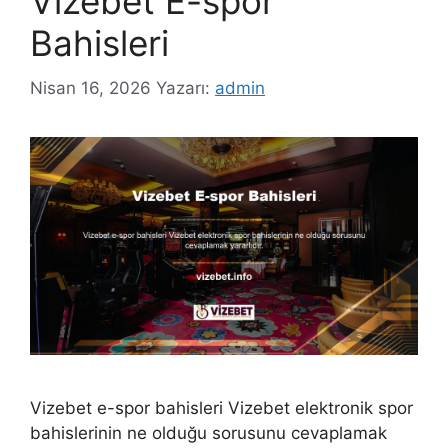
Vizebet E-spor
Bahisleri
Nisan 16, 2026
Yazarı:
admin
Vizebet e-spor bahisleri Vizebet elektronik spor
bahislerinin ne olduğu sorusunu cevaplamak