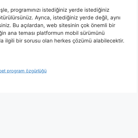
e, programınızı istediğiniz yerde istediğiniz
türülürsünüz. Ayrıca, istediğiniz yerde değil, aynı
iniz. Bu açılardan, web sitesinin çok önemli bir
riğin ana teması platformun mobil sürümünü
a ilgili bir sorusu olan herkes çözümü alabilecektir.
bet program özgürlüğü