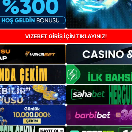
VIZEBET GİRİŞ İÇİN TIKLAYINIZ!