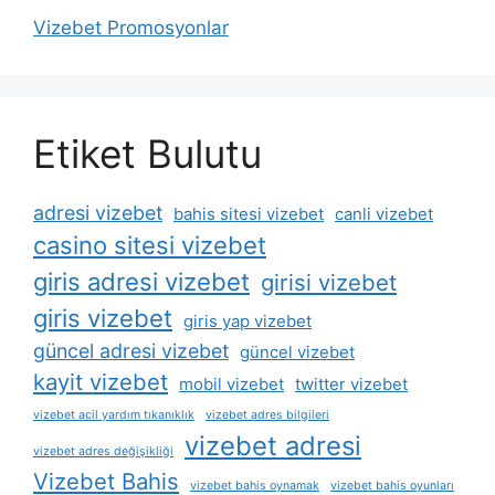
Vizebet Promosyonlar
Etiket Bulutu
adresi vizebet
bahis sitesi vizebet
canli vizebet
casino sitesi vizebet
giris adresi vizebet
girisi vizebet
giris vizebet
giris yap vizebet
güncel adresi vizebet
güncel vizebet
kayit vizebet
mobil vizebet
twitter vizebet
vizebet acil yardım tıkanıklık
vizebet adres bilgileri
vizebet adresi
vizebet adres değişikliği
Vizebet Bahis
vizebet bahis oynamak
vizebet bahis oyunları