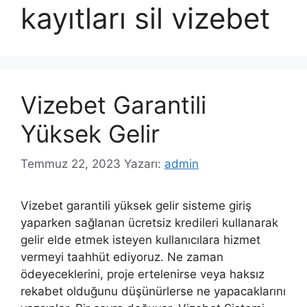
kayıtları sil vizebet
Vizebet Garantili
Yüksek Gelir
Temmuz 22, 2023
Yazarı:
admin
Vizebet garantili yüksek gelir sisteme giriş
yaparken sağlanan ücretsiz kredileri kullanarak
gelir elde etmek isteyen kullanıcılara hizmet
vermeyi taahhüt ediyoruz. Ne zaman
ödeyeceklerini, proje ertelenirse veya haksız
rekabet olduğunu düşünürlerse ne yapacaklarını