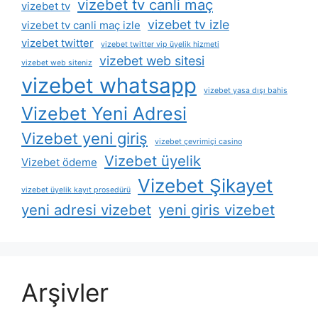
vizebet tv canli maç
vizebet tv
vizebet tv izle
vizebet tv canli maç izle
vizebet twitter
vizebet twitter vip üyelik hizmeti
vizebet web sitesi
vizebet web siteniz
vizebet whatsapp
vizebet yasa dışı bahis
Vizebet Yeni Adresi
Vizebet yeni giriş
vizebet çevrimiçi casino
Vizebet üyelik
Vizebet ödeme
Vizebet Şikayet
vizebet üyelik kayıt prosedürü
yeni adresi vizebet
yeni giris vizebet
Arşivler