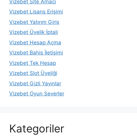
Vizebet Site Amacı
Vizebet Lisans Erişimi
Vizebet Yatırım Giriş
Vizebet Üyelik İptali
Vizebet Hesap Açma
Vizebet Bahis İletişimi
Vizebet Tek Hesap
Vizebet Slot Üyeliği
Vizebet Gizli Yayınlar
Vizebet Oyun Severler
Kategoriler