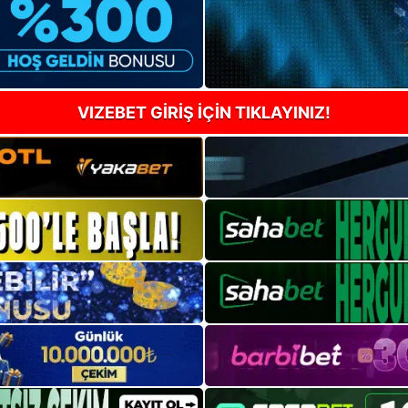
VIZEBET GİRİŞ İÇİN TIKLAYINIZ!