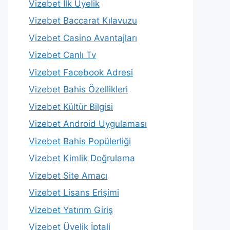
Vizebet İlk Üyelik
Vizebet Baccarat Kılavuzu
Vizebet Casino Avantajları
Vizebet Canlı Tv
Vizebet Facebook Adresi
Vizebet Bahis Özellikleri
Vizebet Kültür Bilgisi
Vizebet Android Uygulaması
Vizebet Bahis Popülerliği
Vizebet Kimlik Doğrulama
Vizebet Site Amacı
Vizebet Lisans Erişimi
Vizebet Yatırım Giriş
Vizebet Üyelik İptali