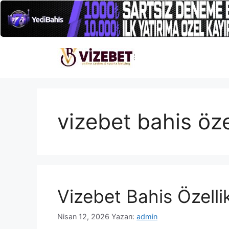
İçeriğe
atla
vizebet bahis özel
Vizebet Bahis Özellik
Nisan 12, 2026
Yazarı:
admin