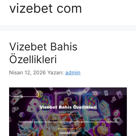
vizebet com
Vizebet Bahis
Özellikleri
Nisan 12, 2026
Yazarı:
admin