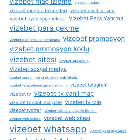
vizebet maç izleme
vizebet maçları
vizebet müşteri hizmetleri
vizebet nasil bir site
Vizebet Para Yatırma
Vizebet oyun seçenekleri
vizebet para çekme
vizebet promosyon
vizebet platformu erişim sorunu
vizebet promosyon kodu
vizebet sitesi
vizebet site üyeliği
Vizebet sosyal medya
vizebet sosyal medya ekibimiz web siteniz
vizebet telegram
vizebet takipçilerine güvenilebilir mi
vizebet tv canli maç
vizebet tv
vizebet tv izle
vizebet tv canli maç izle
vizebet twitter
vizebet twitter vip üyelik hizmeti
vizebet web sitesi
vizebet web siteniz
vizebet whatsapp
vizebet yasa dışı bahis