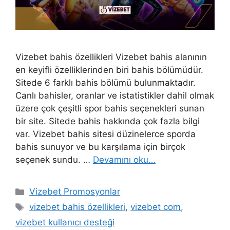
Vizebet bahis özellikleri Vizebet bahis alanının
en keyifli özelliklerinden biri bahis bölümüdür.
Sitede 6 farklı bahis bölümü bulunmaktadır.
Canlı bahisler, oranlar ve istatistikler dahil olmak
üzere çok çeşitli spor bahis seçenekleri sunan
bir site. Sitede bahis hakkında çok fazla bilgi
var. Vizebet bahis sitesi düzinelerce sporda
bahis sunuyor ve bu karşılama için birçok
seçenek sundu. …
Devamını oku…
Kategoriler
Vizebet Promosyonlar
Etiketler
vizebet bahis özellikleri
,
vizebet com
,
vizebet kullanıcı desteği