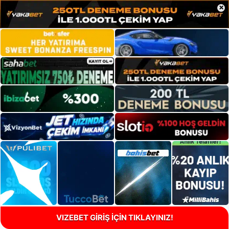
×
VIZEBET GİRİŞ İÇİN TIKLAYINIZ!