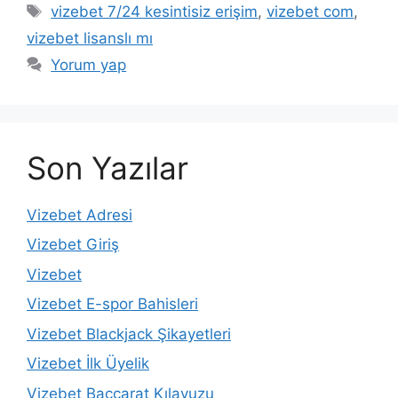
Etiketler
vizebet 7/24 kesintisiz erişim
,
vizebet com
,
vizebet lisanslı mı
Yorum yap
Son Yazılar
Vizebet Adresi
Vizebet Giriş
Vizebet
Vizebet E-spor Bahisleri
Vizebet Blackjack Şikayetleri
Vizebet İlk Üyelik
Vizebet Baccarat Kılavuzu