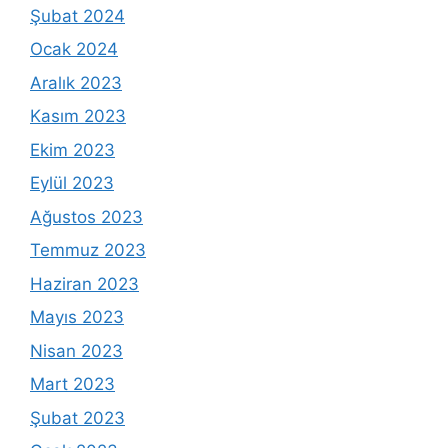
Şubat 2024
Ocak 2024
Aralık 2023
Kasım 2023
Ekim 2023
Eylül 2023
Ağustos 2023
Temmuz 2023
Haziran 2023
Mayıs 2023
Nisan 2023
Mart 2023
Şubat 2023