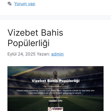
Yorum yap
Vizebet Bahis
Popülerliği
Eylül 24, 2025
Yazarı:
admin