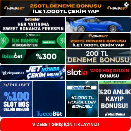
×
VIZEBET GİRİŞ İÇİN TIKLAYINIZ!