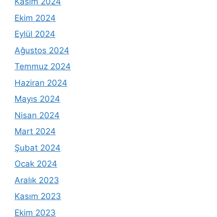
Kasım 2024
Ekim 2024
Eylül 2024
Ağustos 2024
Temmuz 2024
Haziran 2024
Mayıs 2024
Nisan 2024
Mart 2024
Şubat 2024
Ocak 2024
Aralık 2023
Kasım 2023
Ekim 2023