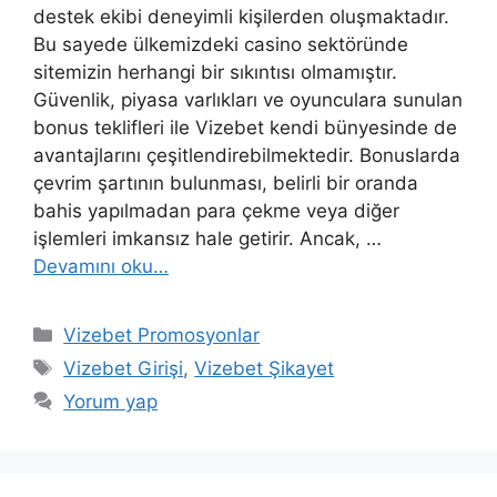
destek ekibi deneyimli kişilerden oluşmaktadır.
Bu sayede ülkemizdeki casino sektöründe
sitemizin herhangi bir sıkıntısı olmamıştır.
Güvenlik, piyasa varlıkları ve oyunculara sunulan
bonus teklifleri ile Vizebet kendi bünyesinde de
avantajlarını çeşitlendirebilmektedir. Bonuslarda
çevrim şartının bulunması, belirli bir oranda
bahis yapılmadan para çekme veya diğer
işlemleri imkansız hale getirir. Ancak, …
Devamını oku…
Kategoriler
Vizebet Promosyonlar
Etiketler
Vizebet Girişi
,
Vizebet Şikayet
Yorum yap