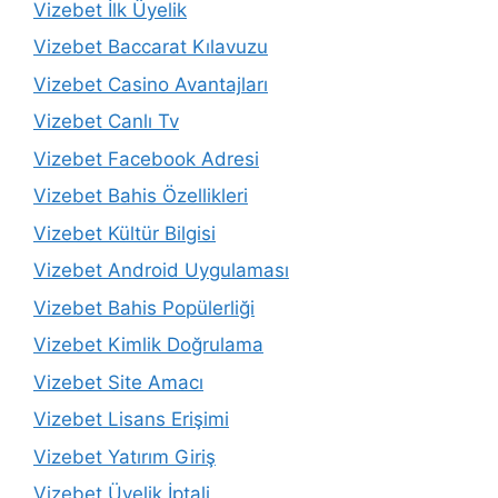
Vizebet İlk Üyelik
Vizebet Baccarat Kılavuzu
Vizebet Casino Avantajları
Vizebet Canlı Tv
Vizebet Facebook Adresi
Vizebet Bahis Özellikleri
Vizebet Kültür Bilgisi
Vizebet Android Uygulaması
Vizebet Bahis Popülerliği
Vizebet Kimlik Doğrulama
Vizebet Site Amacı
Vizebet Lisans Erişimi
Vizebet Yatırım Giriş
Vizebet Üyelik İptali