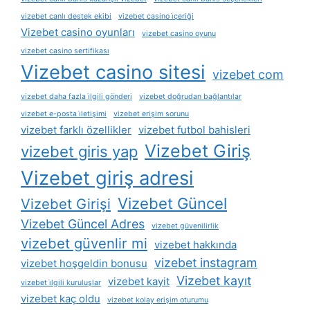
vizebet canlı destek ekibi
vizebet casino i̇çeriği
Vizebet casino oyunları
vizebet casino oyunu
vizebet casino sertifikası
Vizebet casino sitesi
vizebet com
vizebet daha fazla i̇lgili gönderi
vizebet doğrudan bağlantılar
vizebet e-posta i̇letişimi
vizebet erişim sorunu
vizebet farklı özellikler
vizebet futbol bahisleri
Vizebet Giriş
vizebet giris yap
Vizebet giriş adresi
Vizebet Güncel
Vizebet Girişi
Vizebet Güncel Adres
vizebet güvenilirlik
vizebet güvenlir mi
vizebet hakkında
vizebet instagram
vizebet hoşgeldin bonusu
Vizebet kayıt
vizebet kayit
vizebet i̇lgili kuruluşlar
vizebet kaç oldu
vizebet kolay erişim oturumu