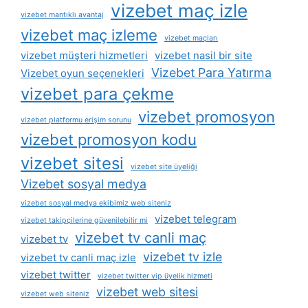
vizebet maç izle
vizebet mantıklı avantaj
vizebet maç izleme
vizebet maçları
vizebet müşteri hizmetleri
vizebet nasil bir site
Vizebet Para Yatırma
Vizebet oyun seçenekleri
vizebet para çekme
vizebet promosyon
vizebet platformu erişim sorunu
vizebet promosyon kodu
vizebet sitesi
vizebet site üyeliği
Vizebet sosyal medya
vizebet sosyal medya ekibimiz web siteniz
vizebet telegram
vizebet takipçilerine güvenilebilir mi
vizebet tv canli maç
vizebet tv
vizebet tv izle
vizebet tv canli maç izle
vizebet twitter
vizebet twitter vip üyelik hizmeti
vizebet web sitesi
vizebet web siteniz