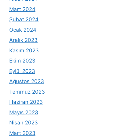
Mart 2024
Şubat 2024
Ocak 2024
Aralık 2023
Kasım 2023
Ekim 2023
Eylül 2023
Ağustos 2023
Temmuz 2023
Haziran 2023
Mayıs 2023
Nisan 2023
Mart 2023