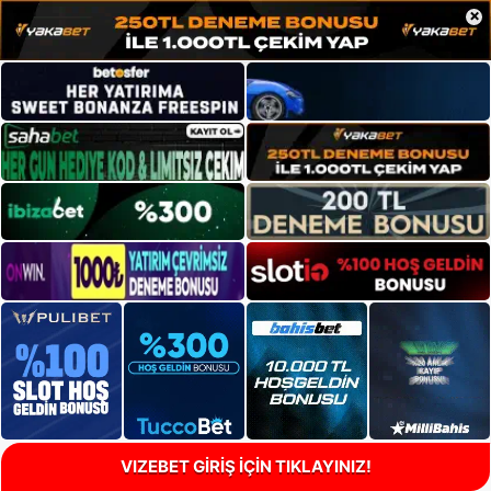
×
VIZEBET GİRİŞ İÇİN TIKLAYINIZ!