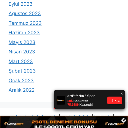
Eylül 2023
Ağustos 2023
Temmuz 2023
Haziran 2023
Mayıs 2023
Nisan 2023
Mart 2023
Şubat 2023
Ocak 2023
Aralık 2022
sheratonbet
|
kupavip
|
sesbet
|
totobi
|
betvesta
|
×
blackxbet
|
altincasino
|
slotella