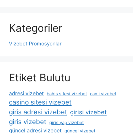
Kategoriler
Vizebet Promosyonlar
Etiket Bulutu
adresi vizebet
bahis sitesi vizebet
canli vizebet
casino sitesi vizebet
giris adresi vizebet
girisi vizebet
giris vizebet
giris yap vizebet
güncel adresi vizebet
güncel vizebet