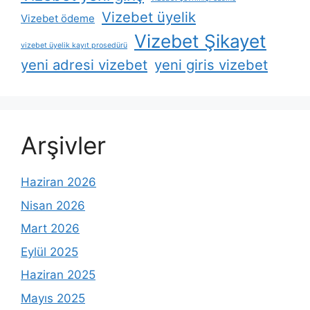
Vizebet üyelik
Vizebet ödeme
Vizebet Şikayet
vizebet üyelik kayıt prosedürü
yeni adresi vizebet
yeni giris vizebet
Arşivler
Haziran 2026
Nisan 2026
Mart 2026
Eylül 2025
Haziran 2025
Mayıs 2025