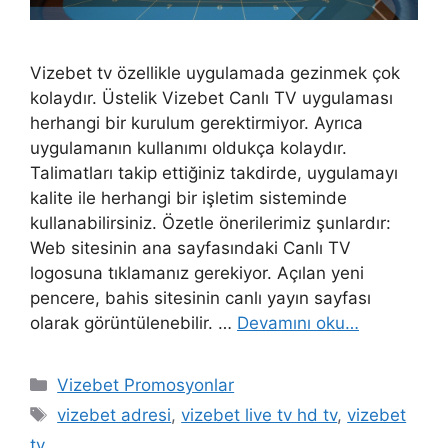
Vizebet tv özellikle uygulamada gezinmek çok
kolaydır. Üstelik Vizebet Canlı TV uygulaması
herhangi bir kurulum gerektirmiyor. Ayrıca
uygulamanın kullanımı oldukça kolaydır.
Talimatları takip ettiğiniz takdirde, uygulamayı
kalite ile herhangi bir işletim sisteminde
kullanabilirsiniz. Özetle önerilerimiz şunlardır:
Web sitesinin ana sayfasındaki Canlı TV
logosuna tıklamanız gerekiyor. Açılan yeni
pencere, bahis sitesinin canlı yayın sayfası
olarak görüntülenebilir. …
Devamını oku…
Kategoriler
Vizebet Promosyonlar
Etiketler
vizebet adresi
,
vizebet live tv hd tv
,
vizebet
tv