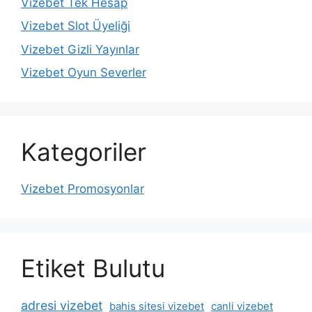
Vizebet Tek Hesap
Vizebet Slot Üyeliği
Vizebet Gizli Yayınlar
Vizebet Oyun Severler
Kategoriler
Vizebet Promosyonlar
Etiket Bulutu
adresi vizebet
bahis sitesi vizebet
canli vizebet