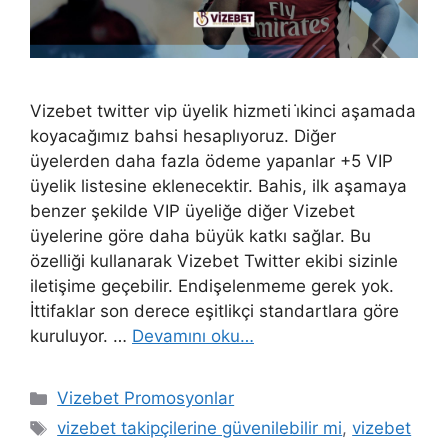
Vizebet twitter vip üyelik hizmeti i̇kinci aşamada
koyacağımız bahsi hesaplıyoruz. Diğer
üyelerden daha fazla ödeme yapanlar +5 VIP
üyelik listesine eklenecektir. Bahis, ilk aşamaya
benzer şekilde VIP üyeliğe diğer Vizebet
üyelerine göre daha büyük katkı sağlar. Bu
özelliği kullanarak Vizebet Twitter ekibi sizinle
iletişime geçebilir. Endişelenmeme gerek yok.
İttifaklar son derece eşitlikçi standartlara göre
kuruluyor. …
Devamını oku…
Kategoriler
Vizebet Promosyonlar
Etiketler
vizebet takipçilerine güvenilebilir mi
,
vizebet