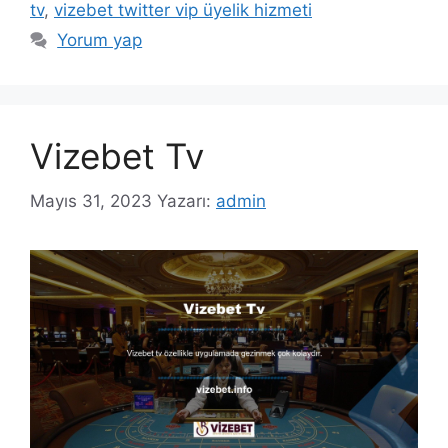
tv
,
vizebet twitter vip üyelik hizmeti
Yorum yap
Vizebet Tv
Mayıs 31, 2023
Yazarı:
admin