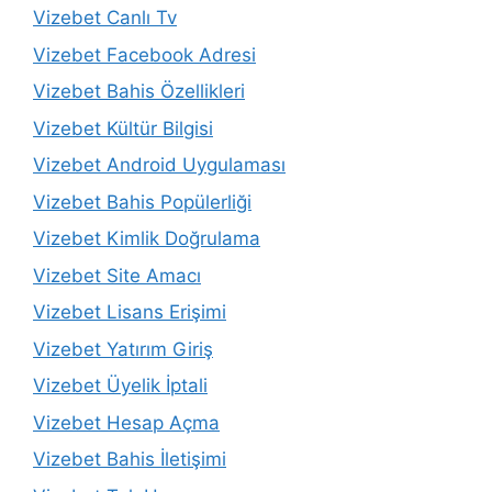
Vizebet Canlı Tv
Vizebet Facebook Adresi
Vizebet Bahis Özellikleri
Vizebet Kültür Bilgisi
Vizebet Android Uygulaması
Vizebet Bahis Popülerliği
Vizebet Kimlik Doğrulama
Vizebet Site Amacı
Vizebet Lisans Erişimi
Vizebet Yatırım Giriş
Vizebet Üyelik İptali
Vizebet Hesap Açma
Vizebet Bahis İletişimi