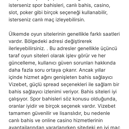
isterseniz spor bahisleri, canlı bahis, casino,
slot, poker gibi birçok seçeneği kullanabilir,
isterseniz canlı maç izleyebilirsin.
Ülkemde oyun sitelerinin genellikle farklı saatleri
vardır. Bölgedeki adresi değiştirerek
ilerleyebilirsiniz. . Bu adresler genellikle üçüncü
taraf oyun siteleri olarak işlev görür ve her
güncelleme, kullanıcı güven sorunları hakkında
daha fazla soru ortaya çıkarır. Ancak yıllar
içinde hizmet ağını genişleten bahis sağlayıcı
Vizebet, güçlü spread seçenekleri ile sağlam bir
bahis sağlayıcı izlenimi veriyor. Bahis siteleri iyi
çalışıyor. Spor bahisleri söz konusu olduğunda,
oranlar iyidir ve birçok seçenek vardır. Vizebet
tamamen güvenilir ve lisanslıdır, bu nedenle
canlı bahis ve online casino hizmetlerinin
avantajlarından yararlanırken sitedeki en iyi maç