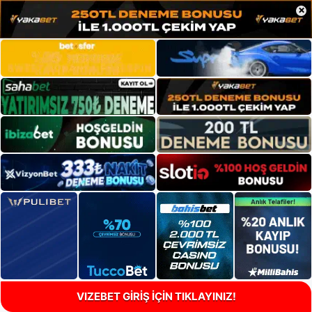
×
VIZEBET GİRİŞ İÇİN TIKLAYINIZ!