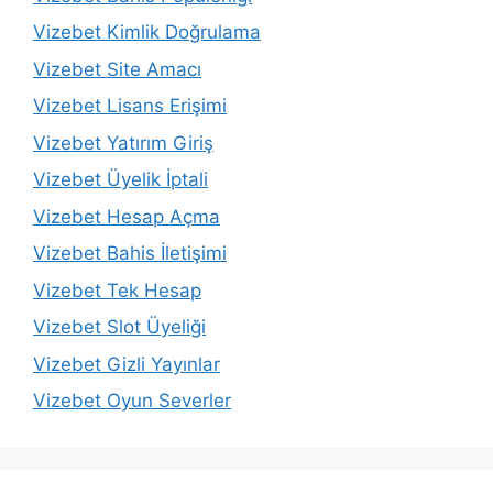
Vizebet Kimlik Doğrulama
Vizebet Site Amacı
Vizebet Lisans Erişimi
Vizebet Yatırım Giriş
Vizebet Üyelik İptali
Vizebet Hesap Açma
Vizebet Bahis İletişimi
Vizebet Tek Hesap
Vizebet Slot Üyeliği
Vizebet Gizli Yayınlar
Vizebet Oyun Severler