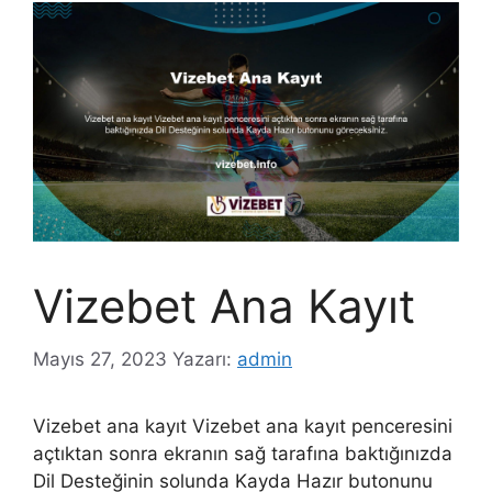
Vizebet Ana Kayıt
Mayıs 27, 2023
Yazarı:
admin
Vizebet ana kayıt Vizebet ana kayıt penceresini
açtıktan sonra ekranın sağ tarafına baktığınızda
Dil Desteğinin solunda Kayda Hazır butonunu