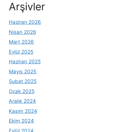
Arşivler
Haziran 2026
Nisan 2026
Mart 2026
Eylül 2025
Haziran 2025
Mayıs 2025
Şubat 2025
Ocak 2025
Aralık 2024
Kasım 2024
Ekim 2024
Eylül 2024