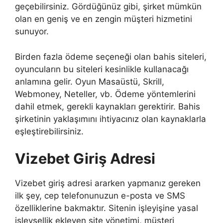
geçebilirsiniz. Gördüğünüz gibi, şirket mümkün
olan en geniş ve en zengin müşteri hizmetini
sunuyor.
Birden fazla ödeme seçeneği olan bahis siteleri,
oyuncuların bu siteleri kesinlikle kullanacağı
anlamına gelir. Oyun Masaüstü, Skrill,
Webmoney, Neteller, vb. Ödeme yöntemlerini
dahil etmek, gerekli kaynakları gerektirir. Bahis
şirketinin yaklaşımını ihtiyacınız olan kaynaklarla
eşleştirebilirsiniz.
Vizebet Giriş Adresi
Vizebet giriş adresi ararken yapmanız gereken
ilk şey, cep telefonunuzun e-posta ve SMS
özelliklerine bakmaktır. Sitenin işleyişine yasal
işlevsellik ekleyen site yönetimi, müşteri