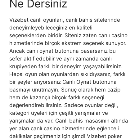
Ne Dersiniz
Vizebet canlı oyunları, canlı bahis sitelerinde
deneyimleyebileceğiniz en kaliteli
seçeneklerden biridir. Siteniz zaten canlı casino
hizmetlerinde birçok ekstrem seçenek sunuyor.
Ancak canlı oynat butonuna basarsanız bu
sefer aktif edebilir ve aynı zamanda canlı
krupiyeden farklı bir deneyim yaşayabilirsiniz.
Hepsi oyun olan oyunlardan sıkıldıysanız, farklı
bir şeyler arıyorsanız Canlı Oynat butonuna
basmayı unutmayın. Sonuç olarak hem cazip
hem de kazançlı birçok farklı seçeneği
değerlendirebilirsiniz. Sadece oyunlar değil,
kategori üyeleri için çeşitli yarışmalar ve
yarışmalar da var. Canlı bahis masasının altında
yer alan canlı casino hizmetlerinde eğlenceli
dakikalar geçirmeniz için şimdi Vizebet poker