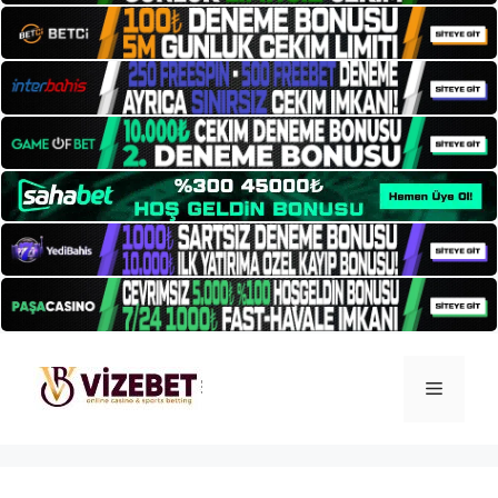
İçeriğe
atla
Menü