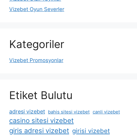
Vizebet Oyun Severler
Kategoriler
Vizebet Promosyonlar
Etiket Bulutu
adresi vizebet
bahis sitesi vizebet
canli vizebet
casino sitesi vizebet
giris adresi vizebet
girisi vizebet