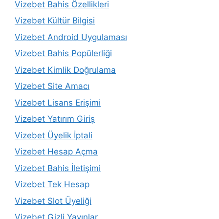
Vizebet Bahis Özellikleri
Vizebet Kültür Bilgisi
Vizebet Android Uygulaması
Vizebet Bahis Popülerliği
Vizebet Kimlik Doğrulama
Vizebet Site Amacı
Vizebet Lisans Erişimi
Vizebet Yatırım Giriş
Vizebet Üyelik İptali
Vizebet Hesap Açma
Vizebet Bahis İletişimi
Vizebet Tek Hesap
Vizebet Slot Üyeliği
Vizebet Gizli Yayınlar