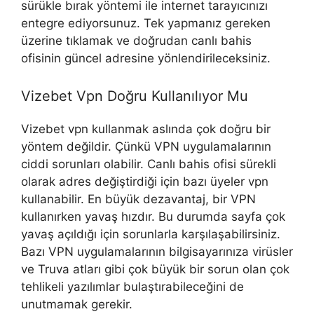
sürükle bırak yöntemi ile internet tarayıcınızı
entegre ediyorsunuz. Tek yapmanız gereken
üzerine tıklamak ve doğrudan canlı bahis
ofisinin güncel adresine yönlendirileceksiniz.
Vizebet Vpn Doğru Kullanılıyor Mu
Vizebet vpn kullanmak aslında çok doğru bir
yöntem değildir. Çünkü VPN uygulamalarının
ciddi sorunları olabilir. Canlı bahis ofisi sürekli
olarak adres değiştirdiği için bazı üyeler vpn
kullanabilir. En büyük dezavantaj, bir VPN
kullanırken yavaş hızdır. Bu durumda sayfa çok
yavaş açıldığı için sorunlarla karşılaşabilirsiniz.
Bazı VPN uygulamalarının bilgisayarınıza virüsler
ve Truva atları gibi çok büyük bir sorun olan çok
tehlikeli yazılımlar bulaştırabileceğini de
unutmamak gerekir.