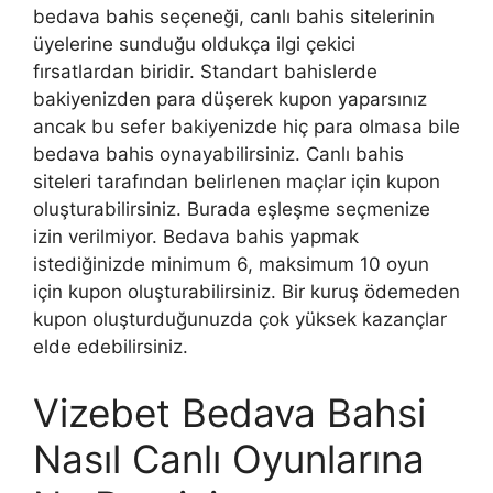
bedava bahis seçeneği, canlı bahis sitelerinin
üyelerine sunduğu oldukça ilgi çekici
fırsatlardan biridir. Standart bahislerde
bakiyenizden para düşerek kupon yaparsınız
ancak bu sefer bakiyenizde hiç para olmasa bile
bedava bahis oynayabilirsiniz. Canlı bahis
siteleri tarafından belirlenen maçlar için kupon
oluşturabilirsiniz. Burada eşleşme seçmenize
izin verilmiyor. Bedava bahis yapmak
istediğinizde minimum 6, maksimum 10 oyun
için kupon oluşturabilirsiniz. Bir kuruş ödemeden
kupon oluşturduğunuzda çok yüksek kazançlar
elde edebilirsiniz.
Vizebet Bedava Bahsi
Nasıl Canlı Oyunlarına