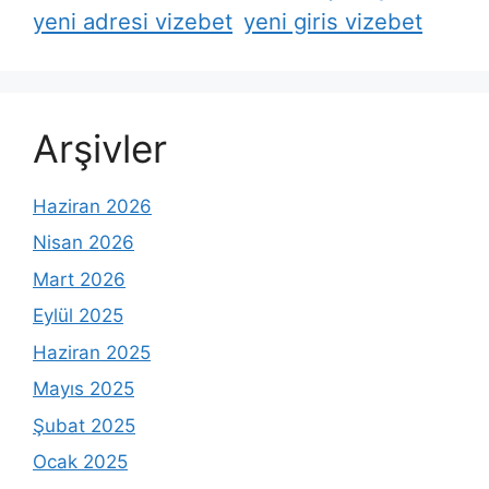
yeni adresi vizebet
yeni giris vizebet
Arşivler
Haziran 2026
Nisan 2026
Mart 2026
Eylül 2025
Haziran 2025
Mayıs 2025
Şubat 2025
Ocak 2025