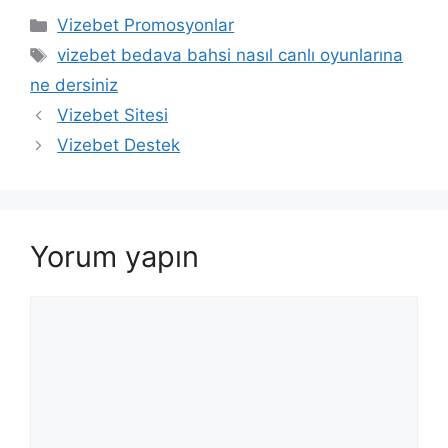
Kategoriler
Vizebet Promosyonlar
Etiketler
vizebet bedava bahsi nasıl canlı oyunlarına
ne dersiniz
Vizebet Sitesi
Vizebet Destek
Yorum yapın
Yorum