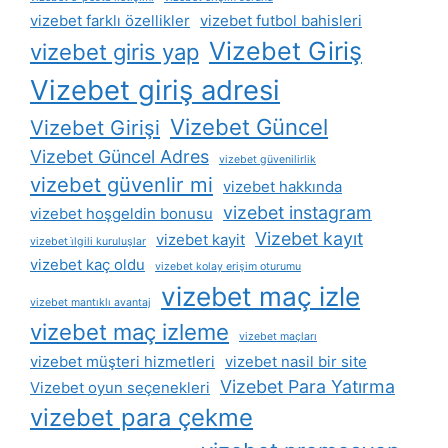
vizebet farklı özellikler
vizebet futbol bahisleri
Vizebet Giriş
vizebet giris yap
Vizebet giriş adresi
Vizebet Güncel
Vizebet Girişi
Vizebet Güncel Adres
vizebet güvenilirlik
vizebet güvenlir mi
vizebet hakkında
vizebet instagram
vizebet hoşgeldin bonusu
Vizebet kayıt
vizebet kayit
vizebet i̇lgili kuruluşlar
vizebet kaç oldu
vizebet kolay erişim oturumu
vizebet maç izle
vizebet mantıklı avantaj
vizebet maç izleme
vizebet maçları
vizebet müşteri hizmetleri
vizebet nasil bir site
Vizebet Para Yatırma
Vizebet oyun seçenekleri
vizebet para çekme