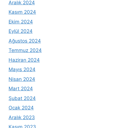
Aralık 2024
Kasım 2024
Ekim 2024
Eylül 2024
Ağustos 2024
Temmuz 2024
Haziran 2024
Mayıs 2024
Nisan 2024
Mart 2024
Şubat 2024
Ocak 2024
Aralık 2023
Kasım 2023