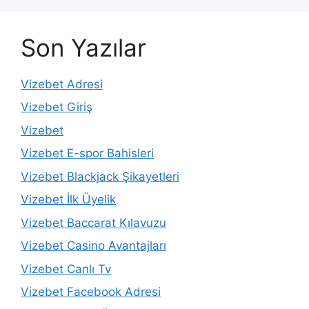
Son Yazılar
Vizebet Adresi
Vizebet Giriş
Vizebet
Vizebet E-spor Bahisleri
Vizebet Blackjack Şikayetleri
Vizebet İlk Üyelik
Vizebet Baccarat Kılavuzu
Vizebet Casino Avantajları
Vizebet Canlı Tv
Vizebet Facebook Adresi