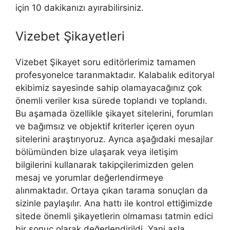
için 10 dakikanızı ayırabilirsiniz.
Vizebet Şikayetleri
Vizebet Şikayet soru editörlerimiz tamamen
profesyonelce taranmaktadır. Kalabalık editoryal
ekibimiz sayesinde sahip olamayacağınız çok
önemli veriler kısa sürede toplandı ve toplandı.
Bu aşamada özellikle şikayet sitelerini, forumları
ve bağımsız ve objektif kriterler içeren oyun
sitelerini araştırıyoruz. Ayrıca aşağıdaki mesajlar
bölümünden bize ulaşarak veya iletişim
bilgilerini kullanarak takipçilerimizden gelen
mesaj ve yorumlar değerlendirmeye
alınmaktadır. Ortaya çıkan tarama sonuçları da
sizinle paylaşılır. Ana hattı ile kontrol ettiğimizde
sitede önemli şikayetlerin olmaması tatmin edici
bir sonuç olarak değerlendirildi. Yani asla