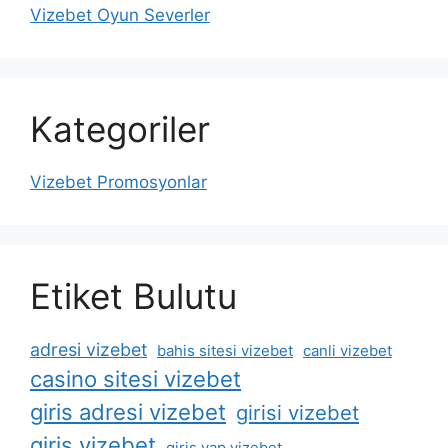
Vizebet Oyun Severler
Kategoriler
Vizebet Promosyonlar
Etiket Bulutu
adresi vizebet
bahis sitesi vizebet
canli vizebet
casino sitesi vizebet
giris adresi vizebet
girisi vizebet
giris vizebet
giris yap vizebet