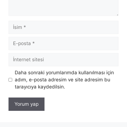
İsim
E-
posta
İnternet
sitesi
Daha sonraki yorumlarımda kullanılması için
adım, e-posta adresim ve site adresim bu
tarayıcıya kaydedilsin.