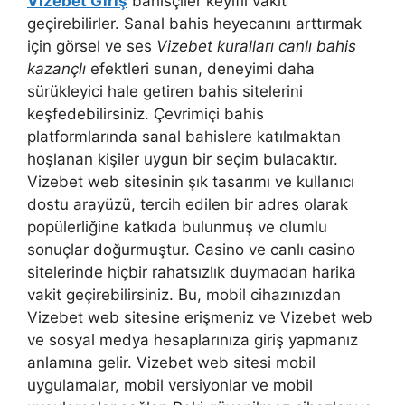
Vizebet Giriş
bahisçiler keyifli vakit
geçirebilirler. Sanal bahis heyecanını arttırmak
için görsel ve ses
Vizebet kuralları canlı bahis
kazançlı
efektleri sunan, deneyimi daha
sürükleyici hale getiren bahis sitelerini
keşfedebilirsiniz. Çevrimiçi bahis
platformlarında sanal bahislere katılmaktan
hoşlanan kişiler uygun bir seçim bulacaktır.
Vizebet web sitesinin şık tasarımı ve kullanıcı
dostu arayüzü, tercih edilen bir adres olarak
popülerliğine katkıda bulunmuş ve olumlu
sonuçlar doğurmuştur. Casino ve canlı casino
sitelerinde hiçbir rahatsızlık duymadan harika
vakit geçirebilirsiniz. Bu, mobil cihazınızdan
Vizebet web sitesine erişmeniz ve Vizebet web
ve sosyal medya hesaplarınıza giriş yapmanız
anlamına gelir. Vizebet web sitesi mobil
uygulamalar, mobil versiyonlar ve mobil