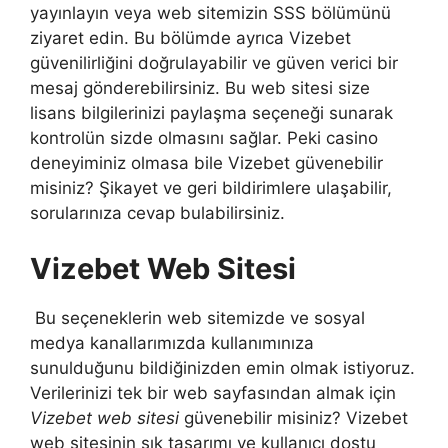
yayınlayın veya web sitemizin SSS bölümünü
ziyaret edin. Bu bölümde ayrıca Vizebet
güvenilirliğini doğrulayabilir ve güven verici bir
mesaj gönderebilirsiniz. Bu web sitesi size
lisans bilgilerinizi paylaşma seçeneği sunarak
kontrolün sizde olmasını sağlar. Peki casino
deneyiminiz olmasa bile Vizebet güvenebilir
misiniz? Şikayet ve geri bildirimlere ulaşabilir,
sorularınıza cevap bulabilirsiniz.
Vizebet Web Sitesi
Bu seçeneklerin web sitemizde ve sosyal
medya kanallarımızda kullanımınıza
sunulduğunu bildiğinizden emin olmak istiyoruz.
Verilerinizi tek bir web sayfasından almak için
Vizebet web sitesi
güvenebilir misiniz? Vizebet
web sitesinin şık tasarımı ve kullanıcı dostu