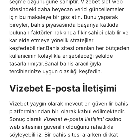
seçme özgürlüğüne sahiptir. Vizebet slot web
sitesindeki daha heyecan verici güncellemeler
için bu makaleye bir göz atın. Bunu yaparak
bireyler, bahis piyasasında başarıya katkıda
bulunan faktörler hakkında fikir sahibi olabilir ve
kar elde etmeye yönelik stratejiler
keşfedebilirler.Bahis sitesi oranları her bütçeden
kullanıcının kolaylıkla erişebileceği şekilde
tasarlanmıştır.Sanal bahis aracılığıyla
tercihlerinize uygun olasılığı keşfedin.
Vizebet E-posta İletişimi
Vizebet yaygın olarak mevcut en güvenilir bahis
platformlarından biri olarak kabul edilmektedir.
Sonuç olarak
Vizebet e-posta i̇letişimi
casino
web sitesinin güvenilir olduğunu rahatlıkla
söyleyebiliriz. Bir bahis sitesi ararken dikkat