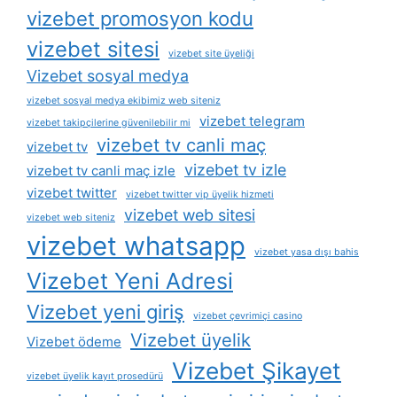
vizebet promosyon kodu
vizebet sitesi
vizebet site üyeliği
Vizebet sosyal medya
vizebet sosyal medya ekibimiz web siteniz
vizebet telegram
vizebet takipçilerine güvenilebilir mi
vizebet tv canli maç
vizebet tv
vizebet tv izle
vizebet tv canli maç izle
vizebet twitter
vizebet twitter vip üyelik hizmeti
vizebet web sitesi
vizebet web siteniz
vizebet whatsapp
vizebet yasa dışı bahis
Vizebet Yeni Adresi
Vizebet yeni giriş
vizebet çevrimiçi casino
Vizebet üyelik
Vizebet ödeme
Vizebet Şikayet
vizebet üyelik kayıt prosedürü