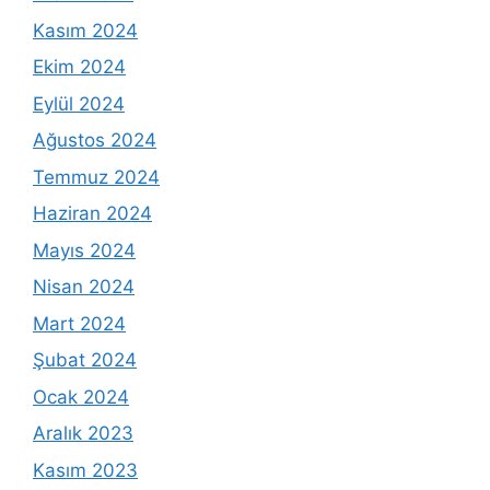
Kasım 2024
Ekim 2024
Eylül 2024
Ağustos 2024
Temmuz 2024
Haziran 2024
Mayıs 2024
Nisan 2024
Mart 2024
Şubat 2024
Ocak 2024
Aralık 2023
Kasım 2023