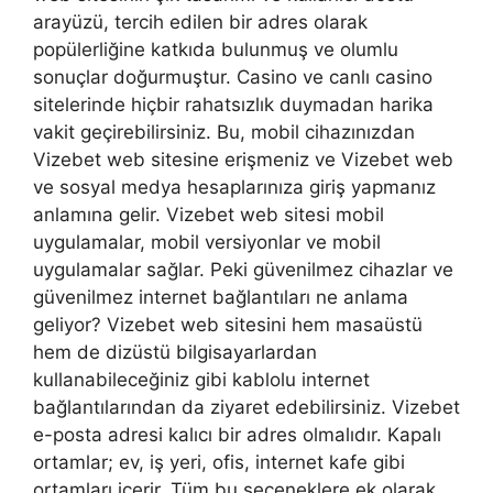
arayüzü, tercih edilen bir adres olarak
popülerliğine katkıda bulunmuş ve olumlu
sonuçlar doğurmuştur. Casino ve canlı casino
sitelerinde hiçbir rahatsızlık duymadan harika
vakit geçirebilirsiniz. Bu, mobil cihazınızdan
Vizebet web sitesine erişmeniz ve Vizebet web
ve sosyal medya hesaplarınıza giriş yapmanız
anlamına gelir. Vizebet web sitesi mobil
uygulamalar, mobil versiyonlar ve mobil
uygulamalar sağlar. Peki güvenilmez cihazlar ve
güvenilmez internet bağlantıları ne anlama
geliyor? Vizebet web sitesini hem masaüstü
hem de dizüstü bilgisayarlardan
kullanabileceğiniz gibi kablolu internet
bağlantılarından da ziyaret edebilirsiniz. Vizebet
e-posta adresi kalıcı bir adres olmalıdır. Kapalı
ortamlar; ev, iş yeri, ofis, internet kafe gibi
ortamları içerir. Tüm bu seçeneklere ek olarak