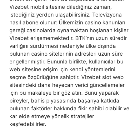
Vizebet mobil sitesine dilediğiniz zaman,
istediğiniz yerden ulaşabilirsiniz. Televizyona
nasıl abone olunur: Ülkemizin casino kanunları
gereği casinolarda oynamaktan hoşlanan kişiler
Vizebet erişememektedir. BTK’nın uzun süredir
varlığını sürdürmesi nedeniyle ülke dışında
bulunan casino sitelerinin adresleri uzun süre
engellenmiştir. Bununla birlikte, kullanıcılar bu
web sitesine erişim için kendi yöntemlerini
seçme özgürlüğüne sahiptir. Vizebet slot web
sitesindeki daha heyecan verici güncellemeler
için bu makaleye bir göz atın. Bunu yaparak
bireyler, bahis piyasasında başarıya katkıda
bulunan faktörler hakkında fikir sahibi olabilir ve
kar elde etmeye yönelik stratejiler
keşfedebilirler.