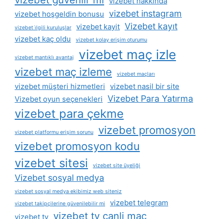
vizebet hakkında
vizebet instagram
vizebet hoşgeldin bonusu
Vizebet kayıt
vizebet kayit
vizebet i̇lgili kuruluşlar
vizebet kaç oldu
vizebet kolay erişim oturumu
vizebet maç izle
vizebet mantıklı avantaj
vizebet maç izleme
vizebet maçları
vizebet müşteri hizmetleri
vizebet nasil bir site
Vizebet Para Yatırma
Vizebet oyun seçenekleri
vizebet para çekme
vizebet promosyon
vizebet platformu erişim sorunu
vizebet promosyon kodu
vizebet sitesi
vizebet site üyeliği
Vizebet sosyal medya
vizebet sosyal medya ekibimiz web siteniz
vizebet telegram
vizebet takipçilerine güvenilebilir mi
vizebet tv canli maç
vizebet tv