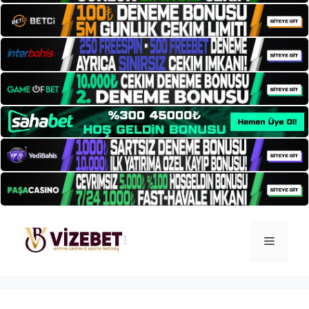
İçeriğe
atla
Menü