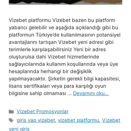
Vizebet platformu Vizebet bazen bu platform
yabancı gelebilir ve aşağıda açıklandığı gibi bu
platformun Türkiye’de kullanılmasının potansiyel
avantajlarını tartışan Vizebet yeni adresi gibi
terimlerle karşılaşabilirsiniz Yeni bir adres
oluşturulsa dahi Vizebet hizmetlerinde
sağlayıcılarında kullanım koşullarında veya üye
hesaplarında herhangi bir değişiklik
yapılmayacaktır. Şirketin gerekli bilgi kapasitesi,
lisans sertifikaları veya para karşılığı oyun
bilgisine sahip olmaması …
Devamını oku…
Kategoriler
Vizebet Promosyonlar
Etiketler
giris yap vizebet
,
vizebet platformu
,
Vizebet
yeni giriş