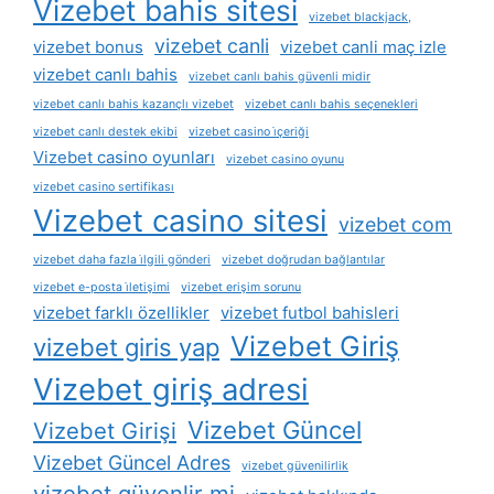
Vizebet bahis sitesi
vizebet blackjack,
vizebet canli
vizebet bonus
vizebet canli maç izle
vizebet canlı bahis
vizebet canlı bahis güvenli midir
vizebet canlı bahis kazançlı vizebet
vizebet canlı bahis seçenekleri
vizebet canlı destek ekibi
vizebet casino i̇çeriği
Vizebet casino oyunları
vizebet casino oyunu
vizebet casino sertifikası
Vizebet casino sitesi
vizebet com
vizebet daha fazla i̇lgili gönderi
vizebet doğrudan bağlantılar
vizebet e-posta i̇letişimi
vizebet erişim sorunu
vizebet farklı özellikler
vizebet futbol bahisleri
Vizebet Giriş
vizebet giris yap
Vizebet giriş adresi
Vizebet Güncel
Vizebet Girişi
Vizebet Güncel Adres
vizebet güvenilirlik
vizebet güvenlir mi