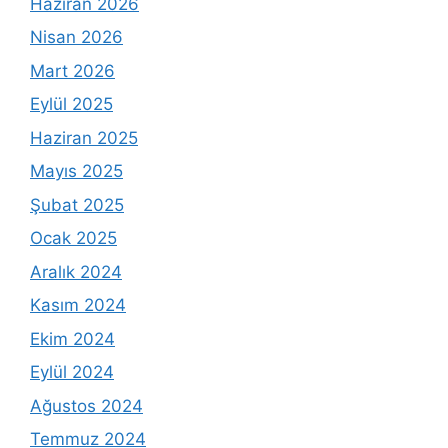
Haziran 2026
Nisan 2026
Mart 2026
Eylül 2025
Haziran 2025
Mayıs 2025
Şubat 2025
Ocak 2025
Aralık 2024
Kasım 2024
Ekim 2024
Eylül 2024
Ağustos 2024
Temmuz 2024