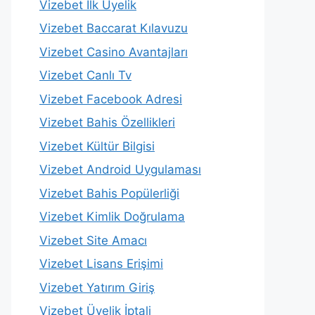
Vizebet İlk Üyelik
Vizebet Baccarat Kılavuzu
Vizebet Casino Avantajları
Vizebet Canlı Tv
Vizebet Facebook Adresi
Vizebet Bahis Özellikleri
Vizebet Kültür Bilgisi
Vizebet Android Uygulaması
Vizebet Bahis Popülerliği
Vizebet Kimlik Doğrulama
Vizebet Site Amacı
Vizebet Lisans Erişimi
Vizebet Yatırım Giriş
Vizebet Üyelik İptali