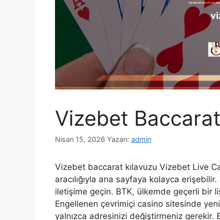
Vizebet Baccarat
Nisan 15, 2026
Yazarı:
admin
Vizebet baccarat kılavuzu Vizebet Live Ca
aracılığıyla ana sayfaya kolayca erişebilir
iletişime geçin. BTK, ülkemde geçerli bir l
Engellenen çevrimiçi casino sitesinde yeni
yalnızca adresinizi değiştirmeniz gerekir. 