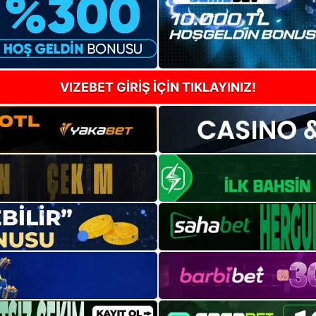
VIZEBET GİRİŞ İÇİN TIKLAYINIZ!