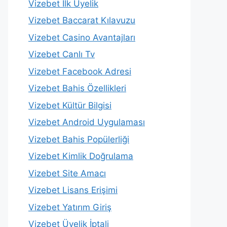
Vizebet İlk Üyelik
Vizebet Baccarat Kılavuzu
Vizebet Casino Avantajları
Vizebet Canlı Tv
Vizebet Facebook Adresi
Vizebet Bahis Özellikleri
Vizebet Kültür Bilgisi
Vizebet Android Uygulaması
Vizebet Bahis Popülerliği
Vizebet Kimlik Doğrulama
Vizebet Site Amacı
Vizebet Lisans Erişimi
Vizebet Yatırım Giriş
Vizebet Üyelik İptali