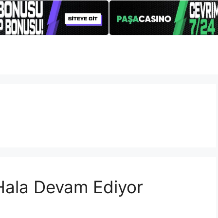
 Hala Devam Ediyor