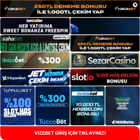
×
VIZEBET GİRİŞ İÇİN TIKLAYINIZ!