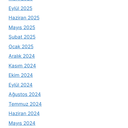
Eylül 2025
Haziran 2025
Mayıs 2025
Şubat 2025
Ocak 2025
Aralık 2024
Kasım 2024
Ekim 2024
Eylül 2024
Ağustos 2024
Temmuz 2024
Haziran 2024
Mayıs 2024