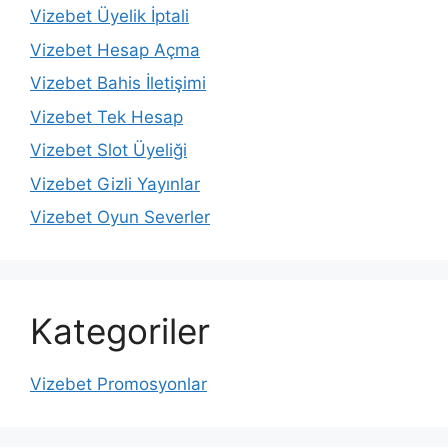
Vizebet Üyelik İptali
Vizebet Hesap Açma
Vizebet Bahis İletişimi
Vizebet Tek Hesap
Vizebet Slot Üyeliği
Vizebet Gizli Yayınlar
Vizebet Oyun Severler
Kategoriler
Vizebet Promosyonlar