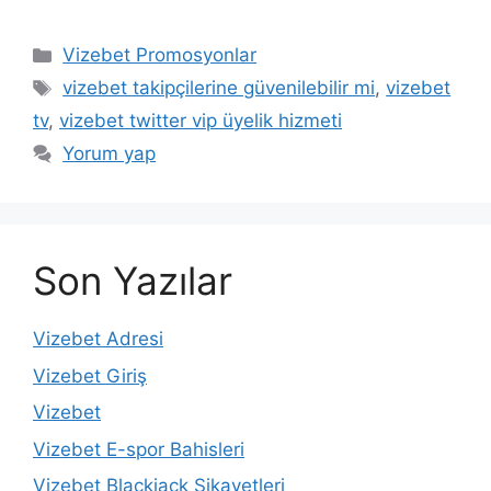
Kategoriler
Vizebet Promosyonlar
Etiketler
vizebet takipçilerine güvenilebilir mi
,
vizebet
tv
,
vizebet twitter vip üyelik hizmeti
Yorum yap
Son Yazılar
Vizebet Adresi
Vizebet Giriş
Vizebet
Vizebet E-spor Bahisleri
Vizebet Blackjack Şikayetleri