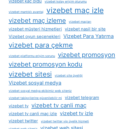
vizebet kaç oldu
vizebet kolay erişim oturumu
vizebet maç izle
vizebet mantıklı avantaj
vizebet maç izleme
vizebet maçları
vizebet müşteri hizmetleri
vizebet nasil bir site
Vizebet Para Yatırma
Vizebet oyun seçenekleri
vizebet para çekme
vizebet promosyon
vizebet platformu erişim sorunu
vizebet promosyon kodu
vizebet sitesi
vizebet site üyeliği
Vizebet sosyal medya
vizebet sosyal medya ekibimiz web siteniz
vizebet telegram
vizebet takipçilerine güvenilebilir mi
vizebet tv canli maç
vizebet tv
vizebet tv izle
vizebet tv canli maç izle
vizebet twitter
vizebet twitter vip üyelik hizmeti
vizebet web sitesi
vizebet web siteniz