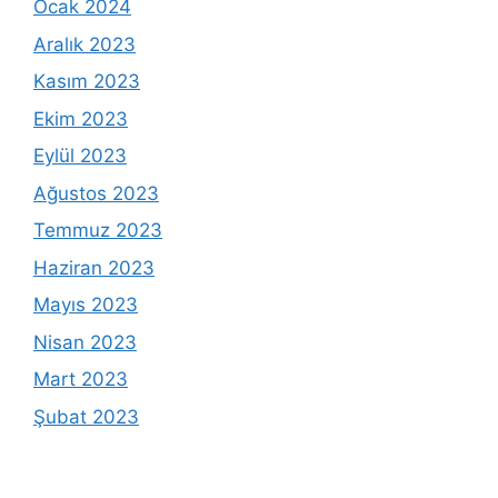
Ocak 2024
Aralık 2023
Kasım 2023
Ekim 2023
Eylül 2023
Ağustos 2023
Temmuz 2023
Haziran 2023
Mayıs 2023
Nisan 2023
Mart 2023
Şubat 2023
Ocak 2023
Aralık 2022