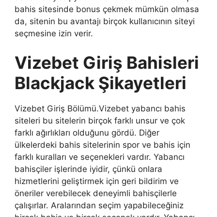
bahis sitesinde bonus çekmek mümkün olmasa
da, sitenin bu avantajı birçok kullanıcının siteyi
seçmesine izin verir.
Vizebet Giriş Bahisleri
Blackjack Şikayetleri
Vizebet Giriş Bölümü.Vizebet yabancı bahis
siteleri bu sitelerin birçok farklı unsur ve çok
farklı ağırlıkları olduğunu gördü. Diğer
ülkelerdeki bahis sitelerinin spor ve bahis için
farklı kuralları ve seçenekleri vardır. Yabancı
bahisçiler işlerinde iyidir, çünkü onlara
hizmetlerini geliştirmek için geri bildirim ve
öneriler verebilecek deneyimli bahisçilerle
çalışırlar. Aralarından seçim yapabileceğiniz