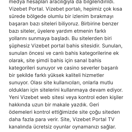
medya hesapları aracılığıyla da bilgilendirildi.
Vizebet Portal. Vizebet portalı, hepimiz çok kısa
sürede bölgede olumlu bir izlenim bırakmayı
başaran bazı siteleri biliyoruz. Birbirine benzer
bazı siteler, üyelere yardım etmenin farklı
yollarını sunmaya başladı. Bu sitelerden biri
şüphesiz Vizebet portal bahis sitesidir. Sunulan,
sunulan öncesi ve canlı bahis kategorilerine ek
olarak, site şimdi bahis için sanal bahis
kategorileri sunuyor ve casino severler başarılı
bir şekilde farklı yüksek kaliteli hizmetler
sunuyor. Olası site kullanıcıları, onlarla mutlu
oldukları için sitelerini kullanmaya devam ediyor.
Yeni Vizebet web sitesi veya kontrol eden kişiler
hakkında uzun bir makale yazdık. Geri
ödemeleri kontrol ettiğimizde site çoğu siteden
daha fazla para verir. Site, Vizebet Portal TV
kanalında ücretsiz oyunlar oynamanızı sağlar.