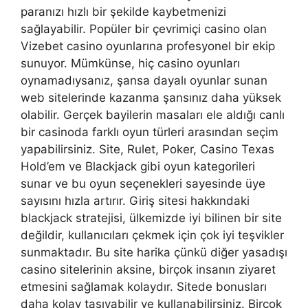
paranızı hızlı bir şekilde kaybetmenizi
sağlayabilir. Popüler bir çevrimiçi casino olan
Vizebet casino oyunlarına profesyonel bir ekip
sunuyor. Mümkünse, hiç casino oyunları
oynamadıysanız, şansa dayalı oyunlar sunan
web sitelerinde kazanma şansınız daha yüksek
olabilir. Gerçek bayilerin masaları ele aldığı canlı
bir casinoda farklı oyun türleri arasından seçim
yapabilirsiniz. Site, Rulet, Poker, Casino Texas
Hold’em ve Blackjack gibi oyun kategorileri
sunar ve bu oyun seçenekleri sayesinde üye
sayısını hızla artırır. Giriş sitesi hakkındaki
blackjack stratejisi, ülkemizde iyi bilinen bir site
değildir, kullanıcıları çekmek için çok iyi teşvikler
sunmaktadır. Bu site harika çünkü diğer yasadışı
casino sitelerinin aksine, birçok insanın ziyaret
etmesini sağlamak kolaydır. Sitede bonusları
daha kolay taşıyabilir ve kullanabilirsiniz. Birçok