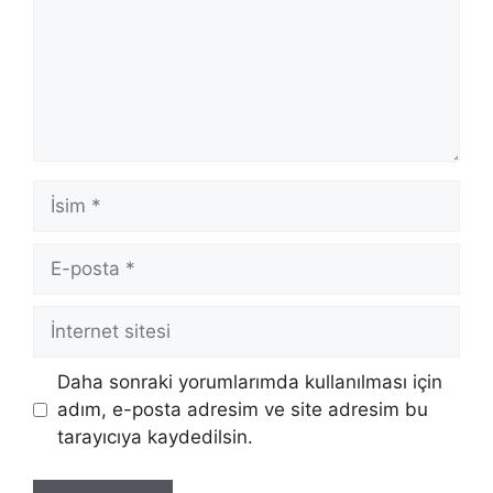
İsim
E-
posta
İnternet
sitesi
Daha sonraki yorumlarımda kullanılması için
adım, e-posta adresim ve site adresim bu
tarayıcıya kaydedilsin.