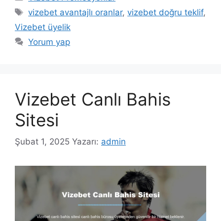
Etiketler
vizebet avantajlı oranlar
,
vizebet doğru teklif
,
Vizebet üyelik
Yorum yap
Vizebet Canlı Bahis
Sitesi
Şubat 1, 2025
Yazarı:
admin