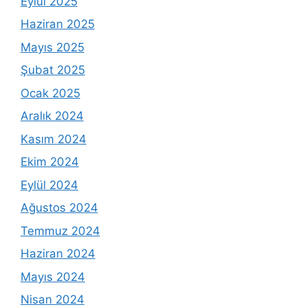
Eylül 2025
Haziran 2025
Mayıs 2025
Şubat 2025
Ocak 2025
Aralık 2024
Kasım 2024
Ekim 2024
Eylül 2024
Ağustos 2024
Temmuz 2024
Haziran 2024
Mayıs 2024
Nisan 2024