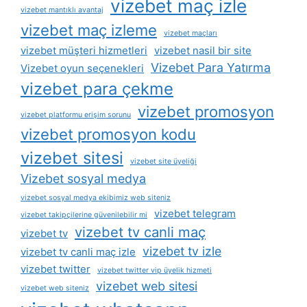
vizebet maç izle
vizebet mantıklı avantaj
vizebet maç izleme
vizebet maçları
vizebet müşteri hizmetleri
vizebet nasil bir site
Vizebet Para Yatırma
Vizebet oyun seçenekleri
vizebet para çekme
vizebet promosyon
vizebet platformu erişim sorunu
vizebet promosyon kodu
vizebet sitesi
vizebet site üyeliği
Vizebet sosyal medya
vizebet sosyal medya ekibimiz web siteniz
vizebet telegram
vizebet takipçilerine güvenilebilir mi
vizebet tv canli maç
vizebet tv
vizebet tv izle
vizebet tv canli maç izle
vizebet twitter
vizebet twitter vip üyelik hizmeti
vizebet web sitesi
vizebet web siteniz