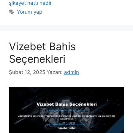
şikayet hattı nedir
Yorum yap
Vizebet Bahis
Seçenekleri
Şubat 12, 2025
Yazarı:
admin