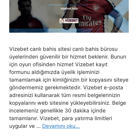
Vizebet canlı bahis sitesi canlı bahis bürosu
üyelerinden güvenilir bir hizmet beklenir. Bunun
için oyun ofisinden hizmet Vizebet kayıt
formunu aldığımızda üyelik işleminizi
tamamlamak için kimliğinizin bir kopyasını siteye
göndermemiz gerekmektedir. Vizebet e-posta
adresinizi kullanarak tüm resmi belgelerinizin
kopyalarını web sitesine yükleyebilirsiniz. Belge
incelemeniz genellikle 30 dakika içinde
tamamlanır. Vizebet, para yatırma limitleri
uygular ve …
Devamını oku…