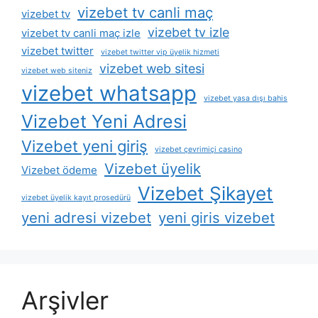
vizebet tv canli maç
vizebet tv
vizebet tv izle
vizebet tv canli maç izle
vizebet twitter
vizebet twitter vip üyelik hizmeti
vizebet web sitesi
vizebet web siteniz
vizebet whatsapp
vizebet yasa dışı bahis
Vizebet Yeni Adresi
Vizebet yeni giriş
vizebet çevrimiçi casino
Vizebet üyelik
Vizebet ödeme
Vizebet Şikayet
vizebet üyelik kayıt prosedürü
yeni adresi vizebet
yeni giris vizebet
Arşivler