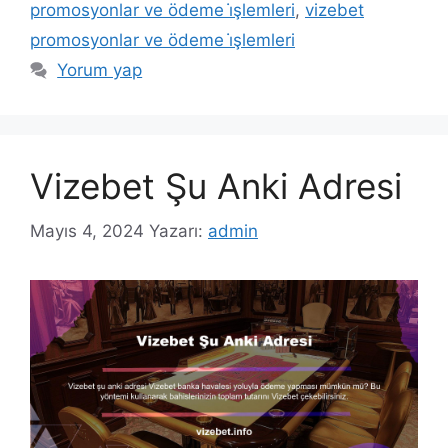
promosyonlar ve ödeme i̇şlemleri
,
vizebet
promosyonlar ve ödeme i̇şlemleri
Yorum yap
Vizebet Şu Anki Adresi
Mayıs 4, 2024
Yazarı:
admin