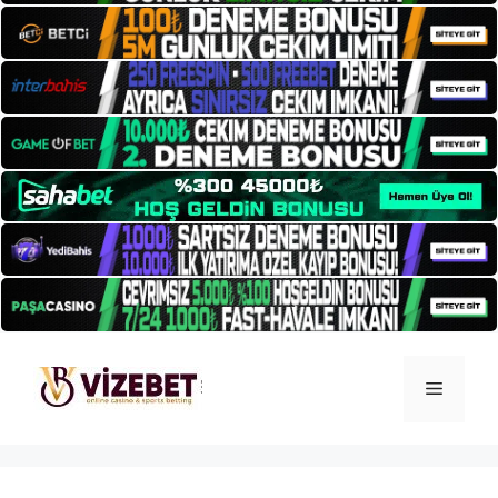
İçeriğe
atla
Menü