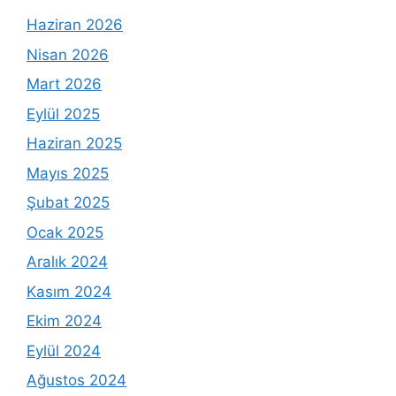
Haziran 2026
Nisan 2026
Mart 2026
Eylül 2025
Haziran 2025
Mayıs 2025
Şubat 2025
Ocak 2025
Aralık 2024
Kasım 2024
Ekim 2024
Eylül 2024
Ağustos 2024