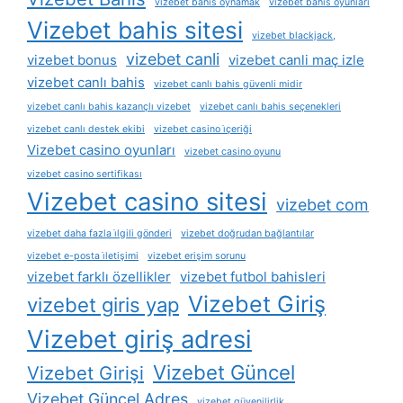
vizebet bahis oynamak
vizebet bahis oyunları
Vizebet bahis sitesi
vizebet blackjack,
vizebet canli
vizebet bonus
vizebet canli maç izle
vizebet canlı bahis
vizebet canlı bahis güvenli midir
vizebet canlı bahis kazançlı vizebet
vizebet canlı bahis seçenekleri
vizebet canlı destek ekibi
vizebet casino i̇çeriği
Vizebet casino oyunları
vizebet casino oyunu
vizebet casino sertifikası
Vizebet casino sitesi
vizebet com
vizebet daha fazla i̇lgili gönderi
vizebet doğrudan bağlantılar
vizebet e-posta i̇letişimi
vizebet erişim sorunu
vizebet farklı özellikler
vizebet futbol bahisleri
Vizebet Giriş
vizebet giris yap
Vizebet giriş adresi
Vizebet Güncel
Vizebet Girişi
Vizebet Güncel Adres
vizebet güvenilirlik