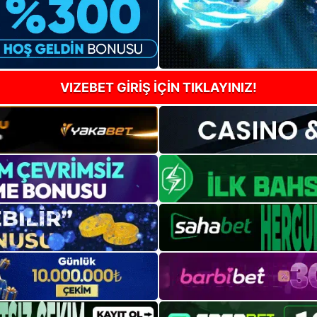
VIZEBET GİRİŞ İÇİN TIKLAYINIZ!