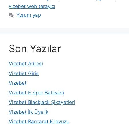
vizebet web tarayıcı
Yorum yap
Son Yazılar
Vizebet Adresi
Vizebet Giriş
Vizebet
Vizebet E-spor Bahisleri
Vizebet Blackjack Şikayetleri
Vizebet İlk Üyelik
Vizebet Baccarat Kılavuzu