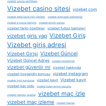
vizebet casino sertifikası
Vizebet casino sitesi
vizebet com
vizebet daha fazla i̇lgili gönderi
vizebet doğrudan bağlantılar
vizebet e-posta i̇letişimi
vizebet erişim sorunu
vizebet farklı özellikler
vizebet futbol bahisleri
Vizebet Giriş
vizebet giris yap
Vizebet giriş adresi
Vizebet Güncel
Vizebet Girişi
Vizebet Güncel Adres
vizebet güvenilirlik
vizebet güvenlir mi
vizebet hakkında
vizebet instagram
vizebet hoşgeldin bonusu
Vizebet kayıt
vizebet kayit
vizebet i̇lgili kuruluşlar
vizebet kaç oldu
vizebet kolay erişim oturumu
vizebet maç izle
vizebet mantıklı avantaj
vizebet maç izleme
vizebet maçları