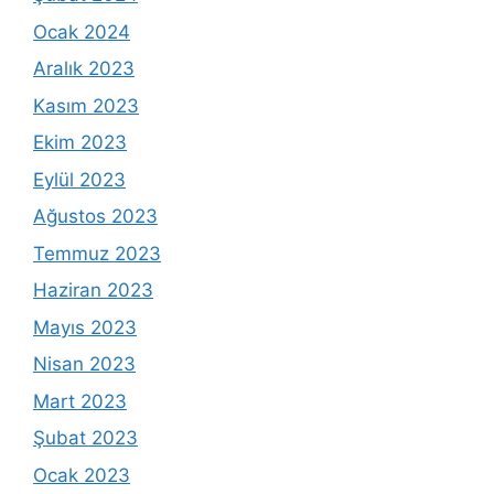
Ocak 2024
Aralık 2023
Kasım 2023
Ekim 2023
Eylül 2023
Ağustos 2023
Temmuz 2023
Haziran 2023
Mayıs 2023
Nisan 2023
Mart 2023
Şubat 2023
Ocak 2023