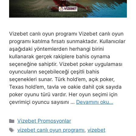
Vizebet canlı oyun programı Vizebet canlı oyun
programı katılma fırsatı sunmaktadır. Kullanıcılar
aşağıdaki yöntemlerden herhangi birini
kullanarak gerçek rakiplere bahis oynama
seçeneğine sahiptir. Vizebet poker uygulaması
oyuncuların seçebileceği çeşitli bahis
seçenekleri sunar. Türk hold’em, açık poker,
Texas hold’em, tavla ve oakie dahil çok sayıda
poker oyunu türü vardır. Her oyun seçimi için
çevrimiçi oyuncu sayısını …
Devamını oku…
Kategoriler
Vizebet Promosyonlar
Etiketler
vizebet canlı oyun programı
,
vizebet