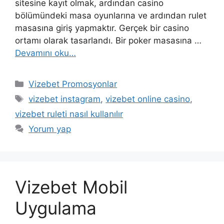
sitesine kayıt olmak, ardından casino
bölümündeki masa oyunlarına ve ardından rulet
masasına giriş yapmaktır. Gerçek bir casino
ortamı olarak tasarlandı. Bir poker masasına …
Devamını oku…
Kategoriler
Vizebet Promosyonlar
Etiketler
vizebet instagram
,
vizebet online casino
,
vizebet ruleti nasıl kullanılır
Yorum yap
Vizebet Mobil
Uygulama