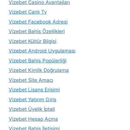
Vizebet Casino Avantajları
Vizebet Canlı Tv
Vizebet Facebook Adresi
Vizebet Bahis Özellikleri
Vizebet Kültür Bilgisi
Vizebet Android Uygulaması
Vizebet Bahis Popülerliği
Vizebet Kimlik Doğrulama
Vizebet Site Amacı
Vizebet Lisans Erişimi
Vizebet Yatırım Giriş
Vizebet Üyelik İptali
Vizebet Hesap Açma
Vizebet Bahis İletişimi