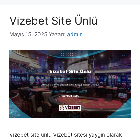
Vizebet Site Ünlü
Mayıs 15, 2025
Yazarı:
admin
Vizebet site ünlü Vizebet sitesi yaygın olarak