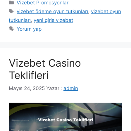
Kategoriler
Vizebet Promosyonlar
Etiketler
vizebet ödeme oyun tutkunları
,
vizebet oyun
tutkunları
,
yeni giris vizebet
Yorum yap
Vizebet Casino
Teklifleri
Mayıs 24, 2025
Yazarı:
admin