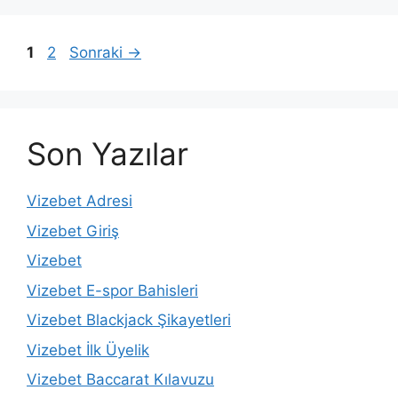
Sayfa
Sayfa
1
2
Sonraki
→
Son Yazılar
Vizebet Adresi
Vizebet Giriş
Vizebet
Vizebet E-spor Bahisleri
Vizebet Blackjack Şikayetleri
Vizebet İlk Üyelik
Vizebet Baccarat Kılavuzu