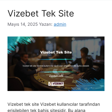
Vizebet Tek Site
Mayıs 14, 2025
Yazarı:
admin
Vizebet tek site Vizebet kullanıcılar tarafından
erişilebilen tek bahis sitesidir. Bu alana