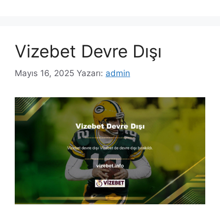
Vizebet Devre Dışı
Mayıs 16, 2025
Yazarı:
admin