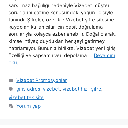
sarsılmaz bağlılığı nedeniyle Vizebet müşteri
sorunlarını çözme konusundaki yoğun ilgisiyle
tanındı. Şifreler, özellikle Vizebet şifre sitesine
kaydolan kullanıcılar için basit doğrulama
sorularıyla kolayca ezberlenebilir. Doğal olarak,
kimse ihtiyaç duydukları her şeyi getirmeyi
hatırlamıyor. Bununla birlikte, Vizebet yeni giriş
özelliği ve kapsamlı veri depolama …
Devamını
oku…
Kategoriler
Vizebet Promosyonlar
Etiketler
giris adresi vizebet
,
vizebet hızlı şifre
,
vizebet tek site
Yorum yap