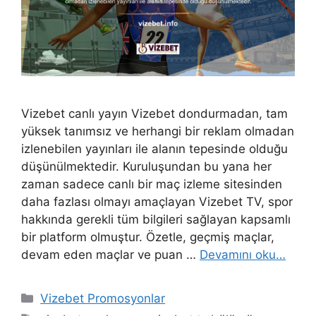
Vizebet canlı yayın Vizebet dondurmadan, tam
yüksek tanımsız ve herhangi bir reklam olmadan
izlenebilen yayınları ile alanın tepesinde olduğu
düşünülmektedir. Kuruluşundan bu yana her
zaman sadece canlı bir maç izleme sitesinden
daha fazlası olmayı amaçlayan Vizebet TV, spor
hakkında gerekli tüm bilgileri sağlayan kapsamlı
bir platform olmuştur. Özetle, geçmiş maçlar,
devam eden maçlar ve puan …
Devamını oku…
Kategoriler
Vizebet Promosyonlar