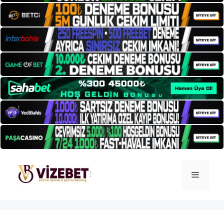
İçeriğe
atla
Menü