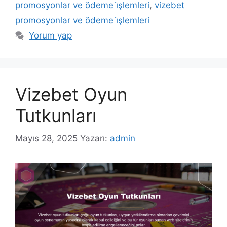
promosyonlar ve ödeme i̇şlemleri
,
vizebet
promosyonlar ve ödeme i̇şlemleri
Yorum yap
Vizebet Oyun
Tutkunları
Mayıs 28, 2025
Yazarı:
admin