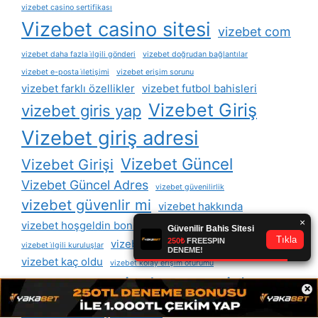
vizebet casino sertifikası
Vizebet casino sitesi
vizebet com
vizebet daha fazla i̇lgili gönderi
vizebet doğrudan bağlantılar
vizebet e-posta i̇letişimi
vizebet erişim sorunu
vizebet farklı özellikler
vizebet futbol bahisleri
Vizebet Giriş
vizebet giris yap
Vizebet giriş adresi
Vizebet Güncel
Vizebet Girişi
Vizebet Güncel Adres
vizebet güvenilirlik
vizebet güvenlir mi
vizebet hakkında
vizebet instagram
vizebet hoşgeldin bonusu
Vizebet kayıt
vizebet kayit
vizebet i̇lgili kuruluşlar
vizebet kaç oldu
vizebet kolay erişim oturumu
vizebet maç izle
×
vizebet mantıklı avantaj
vizebet maç izleme
vizebet maçları