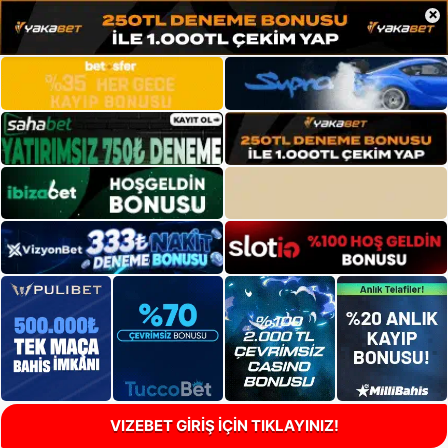
×
VIZEBET GİRİŞ İÇİN TIKLAYINIZ!