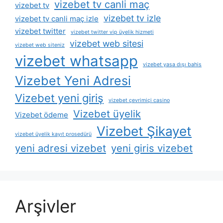
vizebet tv canli maç
vizebet tv
vizebet tv izle
vizebet tv canli maç izle
vizebet twitter
vizebet twitter vip üyelik hizmeti
vizebet web sitesi
vizebet web siteniz
vizebet whatsapp
vizebet yasa dışı bahis
Vizebet Yeni Adresi
Vizebet yeni giriş
vizebet çevrimiçi casino
Vizebet üyelik
Vizebet ödeme
Vizebet Şikayet
vizebet üyelik kayıt prosedürü
yeni adresi vizebet
yeni giris vizebet
Arşivler