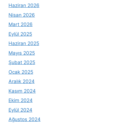
Haziran 2026
Nisan 2026
Mart 2026
Eylül 2025
Haziran 2025
Mayıs 2025
Şubat 2025
Ocak 2025
Aralık 2024
Kasım 2024
Ekim 2024
Eylül 2024
Ağustos 2024