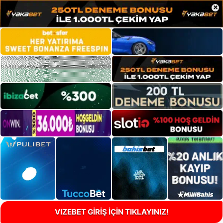
×
VIZEBET GİRİŞ İÇİN TIKLAYINIZ!