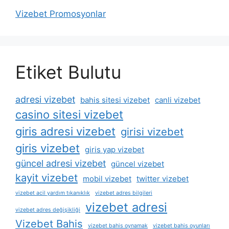
Vizebet Promosyonlar
Etiket Bulutu
adresi vizebet
bahis sitesi vizebet
canli vizebet
casino sitesi vizebet
giris adresi vizebet
girisi vizebet
giris vizebet
giris yap vizebet
güncel adresi vizebet
güncel vizebet
kayit vizebet
mobil vizebet
twitter vizebet
vizebet acil yardım tıkanıklık
vizebet adres bilgileri
vizebet adresi
vizebet adres değişikliği
Vizebet Bahis
vizebet bahis oynamak
vizebet bahis oyunları