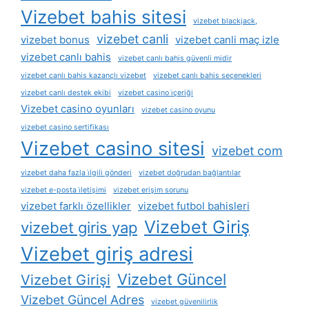
Vizebet bahis sitesi
vizebet blackjack,
vizebet canli
vizebet bonus
vizebet canli maç izle
vizebet canlı bahis
vizebet canlı bahis güvenli midir
vizebet canlı bahis kazançlı vizebet
vizebet canlı bahis seçenekleri
vizebet canlı destek ekibi
vizebet casino i̇çeriği
Vizebet casino oyunları
vizebet casino oyunu
vizebet casino sertifikası
Vizebet casino sitesi
vizebet com
vizebet daha fazla i̇lgili gönderi
vizebet doğrudan bağlantılar
vizebet e-posta i̇letişimi
vizebet erişim sorunu
vizebet farklı özellikler
vizebet futbol bahisleri
Vizebet Giriş
vizebet giris yap
Vizebet giriş adresi
Vizebet Güncel
Vizebet Girişi
Vizebet Güncel Adres
vizebet güvenilirlik