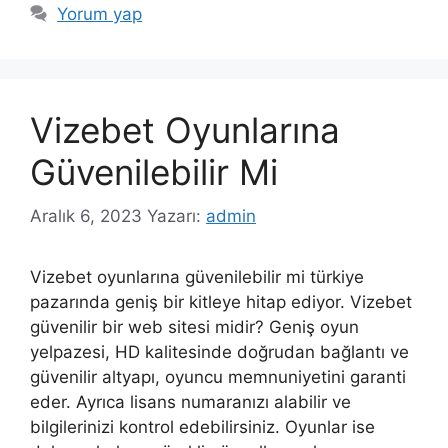
Yorum yap
Vizebet Oyunlarına
Güvenilebilir Mi
Aralık 6, 2023
Yazarı:
admin
Vizebet oyunlarına güvenilebilir mi türkiye
pazarında geniş bir kitleye hitap ediyor. Vizebet
güvenilir bir web sitesi midir? Geniş oyun
yelpazesi, HD kalitesinde doğrudan bağlantı ve
güvenilir altyapı, oyuncu memnuniyetini garanti
eder. Ayrıca lisans numaranızı alabilir ve
bilgilerinizi kontrol edebilirsiniz. Oyunlar ise