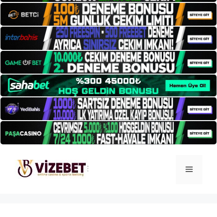
İçeriğe
atla
Menü