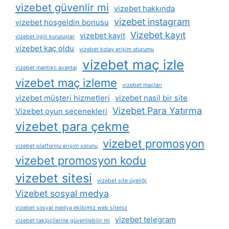
vizebet güvenlir mi
vizebet hakkında
vizebet instagram
vizebet hoşgeldin bonusu
Vizebet kayıt
vizebet kayit
vizebet i̇lgili kuruluşlar
vizebet kaç oldu
vizebet kolay erişim oturumu
vizebet maç izle
vizebet mantıklı avantaj
vizebet maç izleme
vizebet maçları
vizebet müşteri hizmetleri
vizebet nasil bir site
Vizebet Para Yatırma
Vizebet oyun seçenekleri
vizebet para çekme
vizebet promosyon
vizebet platformu erişim sorunu
vizebet promosyon kodu
vizebet sitesi
vizebet site üyeliği
Vizebet sosyal medya
vizebet sosyal medya ekibimiz web siteniz
vizebet telegram
vizebet takipçilerine güvenilebilir mi