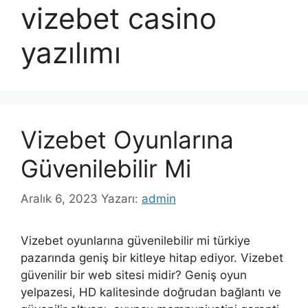
vizebet casino
yazılımı
Vizebet Oyunlarına
Güvenilebilir Mi
Aralık 6, 2023
Yazarı:
admin
Vizebet oyunlarına güvenilebilir mi türkiye
pazarında geniş bir kitleye hitap ediyor. Vizebet
güvenilir bir web sitesi midir? Geniş oyun
yelpazesi, HD kalitesinde doğrudan bağlantı ve