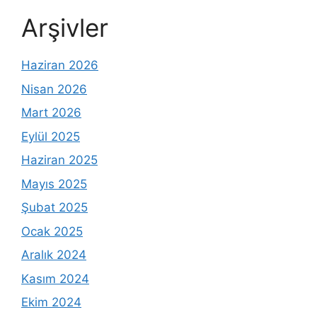
Arşivler
Haziran 2026
Nisan 2026
Mart 2026
Eylül 2025
Haziran 2025
Mayıs 2025
Şubat 2025
Ocak 2025
Aralık 2024
Kasım 2024
Ekim 2024