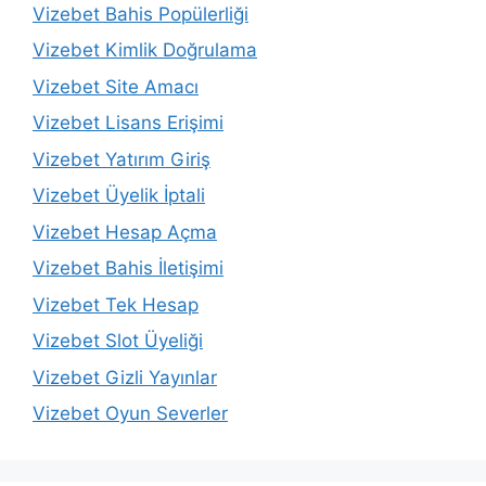
Vizebet Bahis Popülerliği
Vizebet Kimlik Doğrulama
Vizebet Site Amacı
Vizebet Lisans Erişimi
Vizebet Yatırım Giriş
Vizebet Üyelik İptali
Vizebet Hesap Açma
Vizebet Bahis İletişimi
Vizebet Tek Hesap
Vizebet Slot Üyeliği
Vizebet Gizli Yayınlar
Vizebet Oyun Severler