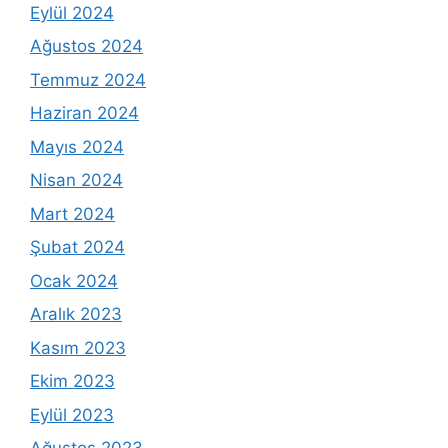
Eylül 2024
Ağustos 2024
Temmuz 2024
Haziran 2024
Mayıs 2024
Nisan 2024
Mart 2024
Şubat 2024
Ocak 2024
Aralık 2023
Kasım 2023
Ekim 2023
Eylül 2023