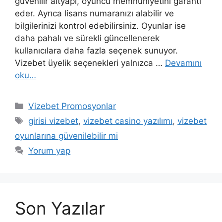
güvenilir altyapı, oyuncu memnuniyetini garanti
eder. Ayrıca lisans numaranızı alabilir ve
bilgilerinizi kontrol edebilirsiniz. Oyunlar ise
daha pahalı ve sürekli güncellenerek
kullanıcılara daha fazla seçenek sunuyor.
Vizebet üyelik seçenekleri yalnızca …
Devamını
oku…
Kategoriler
Vizebet Promosyonlar
Etiketler
girisi vizebet
,
vizebet casino yazılımı
,
vizebet
oyunlarına güvenilebilir mi
Yorum yap
Son Yazılar