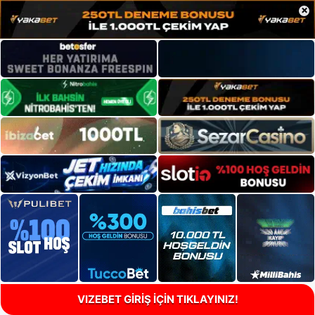
×
VIZEBET GİRİŞ İÇİN TIKLAYINIZ!