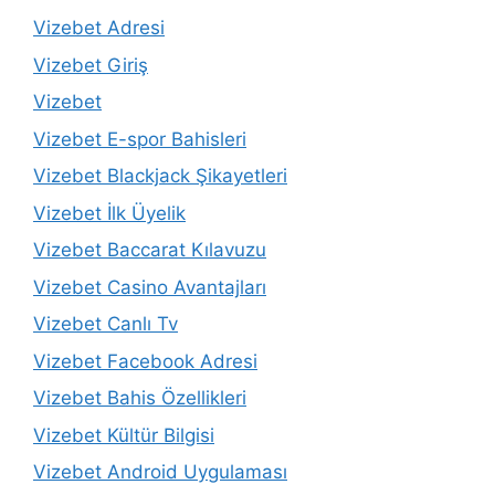
Vizebet Adresi
Vizebet Giriş
Vizebet
Vizebet E-spor Bahisleri
Vizebet Blackjack Şikayetleri
Vizebet İlk Üyelik
Vizebet Baccarat Kılavuzu
Vizebet Casino Avantajları
Vizebet Canlı Tv
Vizebet Facebook Adresi
Vizebet Bahis Özellikleri
Vizebet Kültür Bilgisi
Vizebet Android Uygulaması