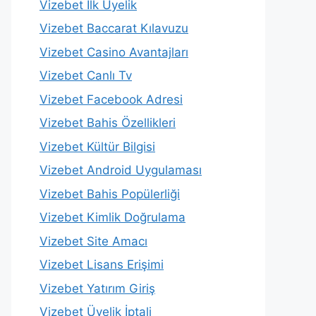
Vizebet İlk Üyelik
Vizebet Baccarat Kılavuzu
Vizebet Casino Avantajları
Vizebet Canlı Tv
Vizebet Facebook Adresi
Vizebet Bahis Özellikleri
Vizebet Kültür Bilgisi
Vizebet Android Uygulaması
Vizebet Bahis Popülerliği
Vizebet Kimlik Doğrulama
Vizebet Site Amacı
Vizebet Lisans Erişimi
Vizebet Yatırım Giriş
Vizebet Üyelik İptali