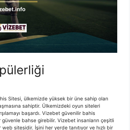
ülerliği
his Sitesi, ülkemizde yüksek bir üne sahip olan
laşmasına sahiptir. Ülkemizdeki oyun siteleri
arşılamayı başardı. Vizebet güvenilir bahis
güvenle bahse girebilir. Vizebet insanların çeşitli
 web sitesidir. İşini her yerde tanıtıyor ve hızlı bir