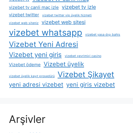
vizebet tv izle
vizebet tv canli maç izle
vizebet twitter
vizebet twitter vip üyelik hizmeti
vizebet web sitesi
vizebet web siteniz
vizebet whatsapp
vizebet yasa dışı bahis
Vizebet Yeni Adresi
Vizebet yeni giriş
vizebet çevrimiçi casino
Vizebet üyelik
Vizebet ödeme
Vizebet Şikayet
vizebet üyelik kayıt prosedürü
yeni adresi vizebet
yeni giris vizebet
Arşivler