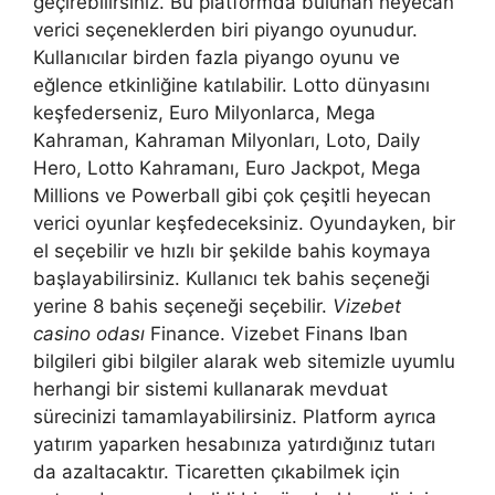
geçirebilirsiniz. Bu platformda bulunan heyecan
verici seçeneklerden biri piyango oyunudur.
Kullanıcılar birden fazla piyango oyunu ve
eğlence etkinliğine katılabilir. Lotto dünyasını
keşfederseniz, Euro Milyonlarca, Mega
Kahraman, Kahraman Milyonları, Loto, Daily
Hero, Lotto Kahramanı, Euro Jackpot, Mega
Millions ve Powerball gibi çok çeşitli heyecan
verici oyunlar keşfedeceksiniz. Oyundayken, bir
el seçebilir ve hızlı bir şekilde bahis koymaya
başlayabilirsiniz. Kullanıcı tek bahis seçeneği
yerine 8 bahis seçeneği seçebilir.
Vizebet
casino odası
Finance. Vizebet Finans Iban
bilgileri gibi bilgiler alarak web sitemizle uyumlu
herhangi bir sistemi kullanarak mevduat
sürecinizi tamamlayabilirsiniz. Platform ayrıca
yatırım yaparken hesabınıza yatırdığınız tutarı
da azaltacaktır. Ticaretten çıkabilmek için