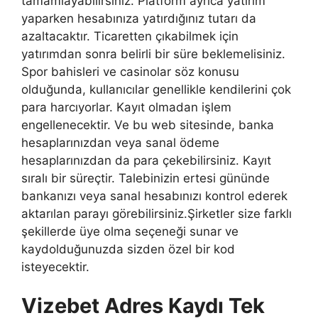
tamamlayabilirsiniz. Platform ayrıca yatırım
yaparken hesabınıza yatırdığınız tutarı da
azaltacaktır. Ticaretten çıkabilmek için
yatırımdan sonra belirli bir süre beklemelisiniz.
Spor bahisleri ve casinolar söz konusu
olduğunda, kullanıcılar genellikle kendilerini çok
para harcıyorlar. Kayıt olmadan işlem
engellenecektir. Ve bu web sitesinde, banka
hesaplarınızdan veya sanal ödeme
hesaplarınızdan da para çekebilirsiniz. Kayıt
sıralı bir süreçtir. Talebinizin ertesi gününde
bankanızı veya sanal hesabınızı kontrol ederek
aktarılan parayı görebilirsiniz.Şirketler size farklı
şekillerde üye olma seçeneği sunar ve
kaydolduğunuzda sizden özel bir kod
isteyecektir.
Vizebet Adres Kaydı Tek