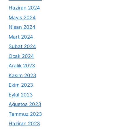
Haziran 2024
Mayıs 2024
Nisan 2024
Mart 2024
Şubat 2024
Ocak 2024
Aralık 2023
Kasım 2023
Ekim 2023
Eylül 2023
Ağustos 2023
Temmuz 2023
Haziran 2023