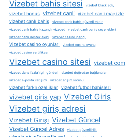
Vizebet bahis sitesi
vizebet blackjack,
vizebet canli
vizebet bonus
vizebet canli maç izle
vizebet canlı bahis
vizebet canlı bahis güvenli midir
vizebet canlı bahis kazançlı vizebet
vizebet canlı bahis seçenekleri
vizebet canlı destek ekibi
vizebet casino i̇çeriği
Vizebet casino oyunları
vizebet casino oyunu
vizebet casino sertifikası
Vizebet casino sitesi
vizebet com
vizebet daha fazla i̇lgili gönderi
vizebet doğrudan bağlantılar
vizebet e-posta i̇letişimi
vizebet erişim sorunu
vizebet farklı özellikler
vizebet futbol bahisleri
Vizebet Giriş
vizebet giris yap
Vizebet giriş adresi
Vizebet Güncel
Vizebet Girişi
Vizebet Güncel Adres
vizebet güvenilirlik