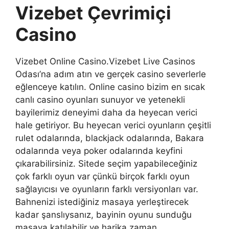
Vizebet Çevrimiçi
Casino
Vizebet Online Casino.Vizebet Live Casinos
Odası’na adım atın ve gerçek casino severlerle
eğlenceye katılın. Online casino bizim en sıcak
canlı casino oyunları sunuyor ve yetenekli
bayilerimiz deneyimi daha da heyecan verici
hale getiriyor. Bu heyecan verici oyunların çeşitli
rulet odalarında, blackjack odalarında, Bakara
odalarında veya poker odalarında keyfini
çıkarabilirsiniz. Sitede seçim yapabileceğiniz
çok farklı oyun var çünkü birçok farklı oyun
sağlayıcısı ve oyunların farklı versiyonları var.
Bahnenizi istediğiniz masaya yerleştirecek
kadar şanslıysanız, bayinin oyunu sunduğu
masaya katılabilir ve harika zaman