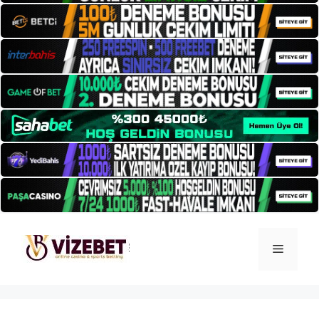
İçeriğe
atla
Menü