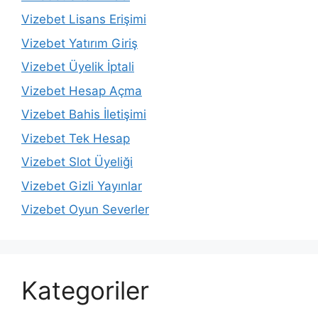
Vizebet Lisans Erişimi
Vizebet Yatırım Giriş
Vizebet Üyelik İptali
Vizebet Hesap Açma
Vizebet Bahis İletişimi
Vizebet Tek Hesap
Vizebet Slot Üyeliği
Vizebet Gizli Yayınlar
Vizebet Oyun Severler
Kategoriler