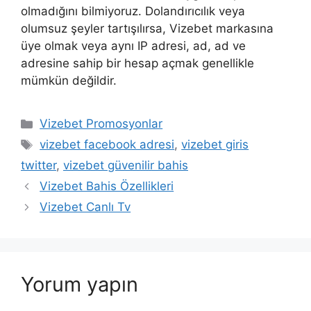
olmadığını bilmiyoruz. Dolandırıcılık veya
olumsuz şeyler tartışılırsa, Vizebet markasına
üye olmak veya aynı IP adresi, ad, ad ve
adresine sahip bir hesap açmak genellikle
mümkün değildir.
Kategoriler
Vizebet Promosyonlar
Etiketler
vizebet facebook adresi
,
vizebet giris
twitter
,
vizebet güvenilir bahis
Vizebet Bahis Özellikleri
Vizebet Canlı Tv
Yorum yapın