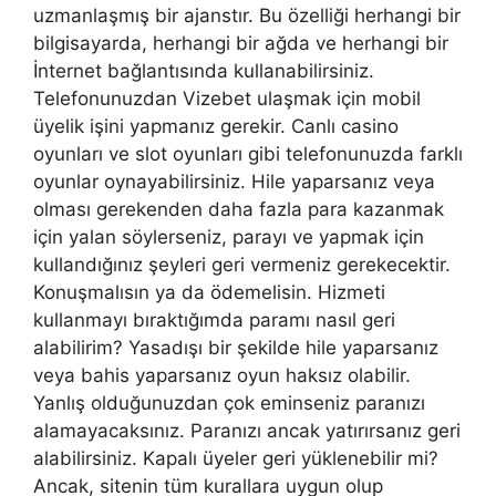
uzmanlaşmış bir ajanstır. Bu özelliği herhangi bir
bilgisayarda, herhangi bir ağda ve herhangi bir
İnternet bağlantısında kullanabilirsiniz.
Telefonunuzdan Vizebet ulaşmak için mobil
üyelik işini yapmanız gerekir. Canlı casino
oyunları ve slot oyunları gibi telefonunuzda farklı
oyunlar oynayabilirsiniz. Hile yaparsanız veya
olması gerekenden daha fazla para kazanmak
için yalan söylerseniz, parayı ve yapmak için
kullandığınız şeyleri geri vermeniz gerekecektir.
Konuşmalısın ya da ödemelisin. Hizmeti
kullanmayı bıraktığımda paramı nasıl geri
alabilirim? Yasadışı bir şekilde hile yaparsanız
veya bahis yaparsanız oyun haksız olabilir.
Yanlış olduğunuzdan çok eminseniz paranızı
alamayacaksınız. Paranızı ancak yatırırsanız geri
alabilirsiniz. Kapalı üyeler geri yüklenebilir mi?
Ancak, sitenin tüm kurallara uygun olup