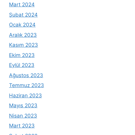
Mart 2024
Şubat 2024
Ocak 2024
Aralık 2023
Kasım 2023
Ekim 2023
Eylül 2023
Ağustos 2023
Temmuz 2023
Haziran 2023
Mayıs 2023
Nisan 2023
Mart 2023