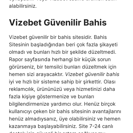
alabilirsiniz.
Vizebet Güvenilir Bahis
Vizebet güvenilir bir bahis sitesidir. Bahis
Sitesinin başladığından beri çok fazla şikayeti
olmadı ve bunları hızlı bir şekilde düzeltmedi.
Rapor sayfasında herhangi bir küçük sorun
görürseniz, bir temsilci bunları düzeltmek için
hemen sizi arayacaktır.
Vizebet güvenilir bahis
iyi ve hızlı bir sisteme sahip bir şirkettir. Olası
reklamcılık, ürününüzü veya hizmetinizi daha
fazla kişiye göstermenize ve bunları
bilgilendirmenize yardımcı olur. Henüz birçok
kullanıcıyı çeken bir bahis sitesinin avantajlarını
henüz almadıysanız, üye olabilirsiniz ve hemen
kazanmaya başlayabilirsiniz. Site 7-24 canlı