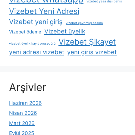
vizebet yasa dışı bahis
Vizebet Yeni Adresi
Vizebet yeni giriş
vizebet çevrimiçi casino
Vizebet üyelik
Vizebet ödeme
Vizebet Şikayet
vizebet üyelik kayıt prosedürü
yeni adresi vizebet
yeni giris vizebet
Arşivler
Haziran 2026
Nisan 2026
Mart 2026
Eylül 2025