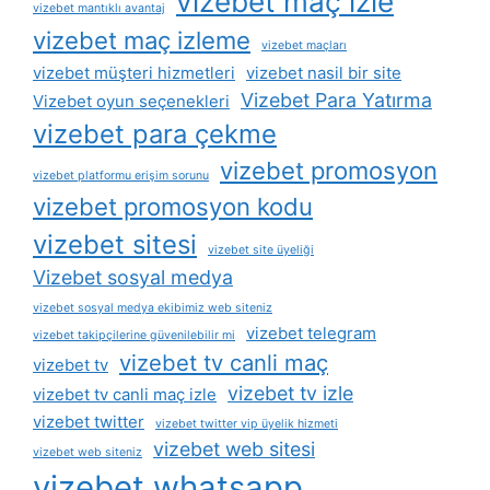
vizebet maç izle
vizebet mantıklı avantaj
vizebet maç izleme
vizebet maçları
vizebet müşteri hizmetleri
vizebet nasil bir site
Vizebet Para Yatırma
Vizebet oyun seçenekleri
vizebet para çekme
vizebet promosyon
vizebet platformu erişim sorunu
vizebet promosyon kodu
vizebet sitesi
vizebet site üyeliği
Vizebet sosyal medya
vizebet sosyal medya ekibimiz web siteniz
vizebet telegram
vizebet takipçilerine güvenilebilir mi
vizebet tv canli maç
vizebet tv
vizebet tv izle
vizebet tv canli maç izle
vizebet twitter
vizebet twitter vip üyelik hizmeti
vizebet web sitesi
vizebet web siteniz
vizebet whatsapp