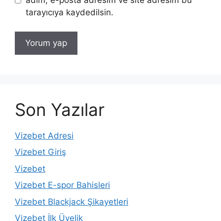
adım, e-posta adresim ve site adresim bu
tarayıcıya kaydedilsin.
Son Yazılar
Vizebet Adresi
Vizebet Giriş
Vizebet
Vizebet E-spor Bahisleri
Vizebet Blackjack Şikayetleri
Vizebet İlk Üyelik