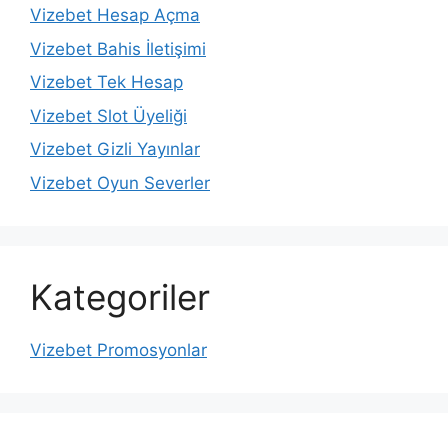
Vizebet Hesap Açma
Vizebet Bahis İletişimi
Vizebet Tek Hesap
Vizebet Slot Üyeliği
Vizebet Gizli Yayınlar
Vizebet Oyun Severler
Kategoriler
Vizebet Promosyonlar