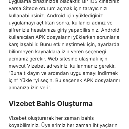
uygulama cihazınızda olacaktır. Bir iOS cihazınız
varsa Sitede oturum açmak için tarayıcınızı
kullanabilirsiniz. Android için yüklediğiniz
uygulamayı açtıktan sonra, kullanıcı adınız ve
şifrenizle hesabınıza giriş yapabilirsiniz. Android
kullanıcıları APK dosyalarını yüklerken sorunlarla
karşılaşabilir. Bunu etkinleştirmek için, ayarlarda
bilinmeyen kaynaklara izin veren seçeneği
açmanız gerekir. Web sitesine ulaşmak için
mevcut Vizebet adresinizi kullanmanız gerekir.
”Buna tıklayın ve ardından uygulamayı indirmek
için” Yükle “yi seçin. Bu seçenek APK dosyalarını
almanıza izin verir.
Vizebet Bahis Oluşturma
Vizebet oluşturarak her zaman bahis
koyabilirsiniz. Üyelerimiz her zaman ihtiyaçlarını