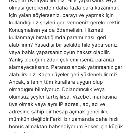
oyunlar oynayabilirsiniz. Hile yaparsanız veya
olması gerekenden daha fazla para kazanmak
için yalan söylerseniz, parayı ve yapmak için
kullandığınız şeyleri geri vermeniz gerekecektir.
Konuşmalısın ya da ödemelisin. Hizmeti
kullanmayı bıraktığımda paramı nasıl geri
alabilirim? Yasadışı bir şekilde hile yaparsanız
veya bahis yaparsanız oyun haksız olabilir.
Yanlış olduğunuzdan çok eminseniz paranızı
alamayacaksınız. Paranızı ancak yatırırsanız geri
alabilirsiniz. Kapalı üyeler geri yüklenebilir mi?
Ancak, sitenin tüm kurallara uygun olup
olmadığını bilmiyoruz. Dolandırıcılık veya
olumsuz şeyler tartışılırsa, Vizebet markasına
üye olmak veya aynı IP adresi, ad, ad ve
adresine sahip bir hesap açmak genellikle
mümkün değildir.Farklı bir zamanda daha hızlı
bonus almaktan bahsediyorum.Poker için küçük