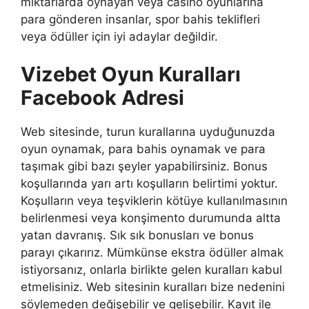
miktarlarda oynayan veya casino oyunlarına
para gönderen insanlar, spor bahis teklifleri
veya ödüller için iyi adaylar değildir.
Vizebet Oyun Kuralları
Facebook Adresi
Web sitesinde, turun kurallarına uyduğunuzda
oyun oynamak, para bahis oynamak ve para
taşımak gibi bazı şeyler yapabilirsiniz. Bonus
koşullarında yarı artı koşulların belirtimi yoktur.
Koşulların veya teşviklerin kötüye kullanılmasının
belirlenmesi veya konşimento durumunda altta
yatan davranış. Sık sık bonusları ve bonus
parayı çıkarırız. Mümkünse ekstra ödüller almak
istiyorsanız, onlarla birlikte gelen kuralları kabul
etmelisiniz. Web sitesinin kuralları bize nedenini
söylemeden değişebilir ve gelişebilir. Kayıt ile