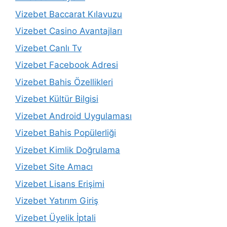
Vizebet Baccarat Kılavuzu
Vizebet Casino Avantajları
Vizebet Canlı Tv
Vizebet Facebook Adresi
Vizebet Bahis Özellikleri
Vizebet Kültür Bilgisi
Vizebet Android Uygulaması
Vizebet Bahis Popülerliği
Vizebet Kimlik Doğrulama
Vizebet Site Amacı
Vizebet Lisans Erişimi
Vizebet Yatırım Giriş
Vizebet Üyelik İptali