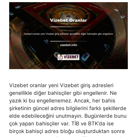
Vizebet oranlar yeni Vizebet giriş adresleri
genellikle diğer bahisçiler gibi engellenir. Ne
yazık ki bu engellenemez. Ancak, her bahis
şirketinin güncel adres bilgilerini farklı şekillerde
elde edebileceğini unutmayın. Bugünlerde bunu
çok yapan bahisçiler var. TİB ve BTK’da ise
birçok bahisçi adres bloğu oluşturduktan sonra