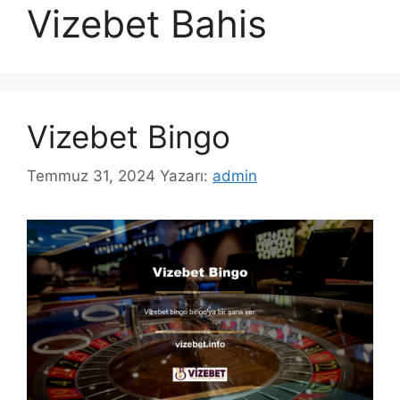
Vizebet Bahis
Vizebet Bingo
Temmuz 31, 2024
Yazarı:
admin