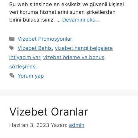
Bu web sitesinde en eksiksiz ve güvenli kişisel
veri koruma hizmetlerini sunan şirketlerden
birini bulacaksınız. …
Devamını oku…
Kategoriler
Vizebet Promosyonlar
Etiketler
Vizebet Bahis
,
vizebet hangi belgelere
i̇htiyacım var
,
vizebet ödeme ve bonus
sözleşmesi
Yorum yap
Vizebet Oranlar
Haziran 3, 2023
Yazarı:
admin