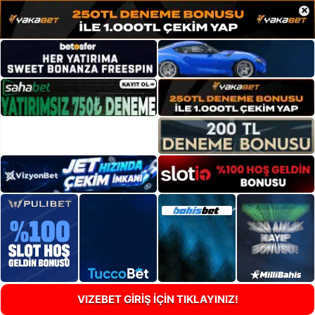
×
VIZEBET GİRİŞ İÇİN TIKLAYINIZ!