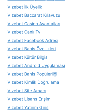
Vizebet İlk Üyelik
Vizebet Baccarat Kılavuzu
Vizebet Casino Avantajları
Vizebet Canlı Tv
Vizebet Facebook Adresi
Vizebet Bahis Özellikleri
Vizebet Kültür Bilgisi
Vizebet Android Uygulaması
Vizebet Bahis Popülerliği
Vizebet Kimlik Doğrulama
Vizebet Site Amacı
Vizebet Lisans Erişimi
Vizebet Yatırım Giriş