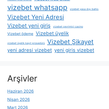
vizebet whatsapp
vizebet yasa dışı bahis
Vizebet Yeni Adresi
Vizebet yeni giriş
vizebet çevrimiçi casino
Vizebet üyelik
Vizebet ödeme
Vizebet Şikayet
vizebet üyelik kayıt prosedürü
yeni adresi vizebet
yeni giris vizebet
Arşivler
Haziran 2026
Nisan 2026
Mart 2026