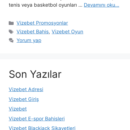
tenis veya basketbol oyunları …
Devamını oku…
Kategoriler
Vizebet Promosyonlar
Etiketler
Vizebet Bahis
,
Vizebet Oyun
Yorum yap
Son Yazılar
Vizebet Adresi
Vizebet Giriş
Vizebet
Vizebet E-spor Bahisleri
Vizebet Blackjack Şikayetleri