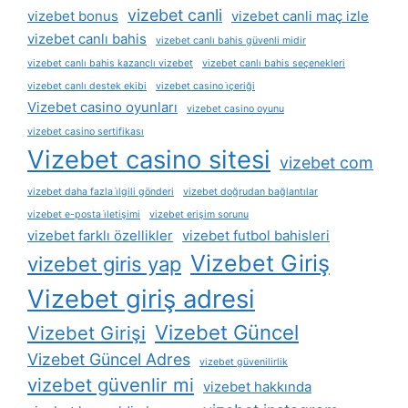
vizebet canli
vizebet bonus
vizebet canli maç izle
vizebet canlı bahis
vizebet canlı bahis güvenli midir
vizebet canlı bahis kazançlı vizebet
vizebet canlı bahis seçenekleri
vizebet canlı destek ekibi
vizebet casino i̇çeriği
Vizebet casino oyunları
vizebet casino oyunu
vizebet casino sertifikası
Vizebet casino sitesi
vizebet com
vizebet daha fazla i̇lgili gönderi
vizebet doğrudan bağlantılar
vizebet e-posta i̇letişimi
vizebet erişim sorunu
vizebet farklı özellikler
vizebet futbol bahisleri
Vizebet Giriş
vizebet giris yap
Vizebet giriş adresi
Vizebet Güncel
Vizebet Girişi
Vizebet Güncel Adres
vizebet güvenilirlik
vizebet güvenlir mi
vizebet hakkında