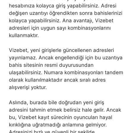
hesabınıza kolayca giriş yapabilirsiniz. Adresi
değişen uzantıyı öğrendikten sonra bahislerinizi
kolayca yapabilirsiniz. Ana avantajı, Vizebet
adresleri için uygun sayı kombinasyonlarını
kullanmaktır.
Vizebet, yeni girişlerle güncellenen adresleri
yayınlamaz. Ancak engellendiği için bu uzantıya
bahis sitesinin resmi duyurusundan
ulaşabilirsiniz. Numara kombinasyonları tandem
olarak kullanılmaktadır ancak sıralı adres
alışverişi yoktur.
Aslında, burada bile doğrudan yeni giriş
adresini tahmin etmek belirsiz hale gelir. Ancak
bu, Vizebet kayıt sürecinin oyuncuları hayal
kırıklığına uğratmadığı anlamına gelmiyor.
Adresinizi hızlı ve güvenli bir şekilde