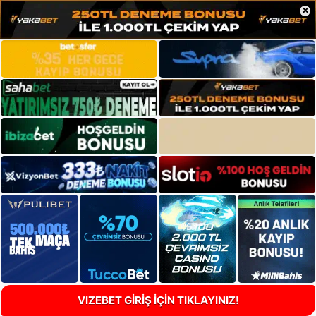
×
VIZEBET GİRİŞ İÇİN TIKLAYINIZ!