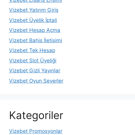
Vizebet Yatırım Giriş
Vizebet Üyelik İptali
Vizebet Hesap Açma
Vizebet Bahis İletişimi
Vizebet Tek Hesap
Vizebet Slot Üyeliği
Vizebet Gizli Yayınlar
Vizebet Oyun Severler
Kategoriler
Vizebet Promosyonlar