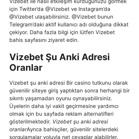
Vizebet ile nasıl etkileşim kurduğunuzu görmek
için Twitter’da @Vizebet ve Instagram’da
@Vizebet ulaşabilirsiniz. @Vizebet bunun
Telegram’daki aktif kullanıcı adı olduğuna dikkat
çekiyor. Daha fazla bilgi için lütfen Vizebet
bahis sayfasını ziyaret edin.
Vizebet Şu Anki Adresi
Oranlar
Vizebet şu anki adresi Bir casino tutkunu olarak
güvenilir siteye giriş yaptıktan sonra herhangi bir
sıkıntı yaşamadan oyunu oynayabilirsiniz.
Üyelerin daha iyi vakit geçirmesine yardımcı
olmak için bu sayfada reklam alternatifleri
gösterilmektedir.
Vizebet şu anki adresi
oranlar
Ayrıca bahisçiler, güvenilir sitelerdeki
sorgulamalar yoluyla net cevaplar alabilirler.