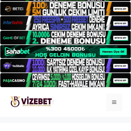
İçeriğe
atla
Menü