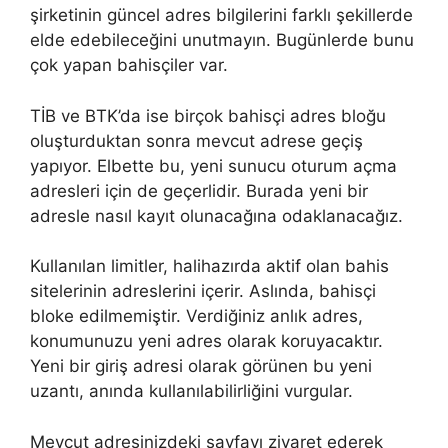
şirketinin güncel adres bilgilerini farklı şekillerde
elde edebileceğini unutmayın. Bugünlerde bunu
çok yapan bahisçiler var.
TİB ve BTK’da ise birçok bahisçi adres bloğu
oluşturduktan sonra mevcut adrese geçiş
yapıyor. Elbette bu, yeni sunucu oturum açma
adresleri için de geçerlidir. Burada yeni bir
adresle nasıl kayıt olunacağına odaklanacağız.
Kullanılan limitler, halihazırda aktif olan bahis
sitelerinin adreslerini içerir. Aslında, bahisçi
bloke edilmemiştir. Verdiğiniz anlık adres,
konumunuzu yeni adres olarak koruyacaktır.
Yeni bir giriş adresi olarak görünen bu yeni
uzantı, anında kullanılabilirliğini vurgular.
Mevcut adresinizdeki sayfayı ziyaret ederek