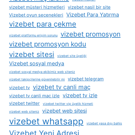
vizebet müşteri hizmetleri
vizebet nasil bir site
Vizebet Para Yatırma
Vizebet oyun seçenekleri
vizebet para çekme
vizebet promosyon
vizebet platformu erişim sorunu
vizebet promosyon kodu
vizebet sitesi
vizebet site üyeliği
Vizebet sosyal medya
vizebet sosyal medya ekibimiz web siteniz
vizebet telegram
vizebet takipçilerine güvenilebilir mi
vizebet tv canli maç
vizebet tv
vizebet tv izle
vizebet tv canli maç izle
vizebet twitter
vizebet twitter vip üyelik hizmeti
vizebet web sitesi
vizebet web siteniz
vizebet whatsapp
vizebet yasa dışı bahis
Vizebet Yeni Adresi