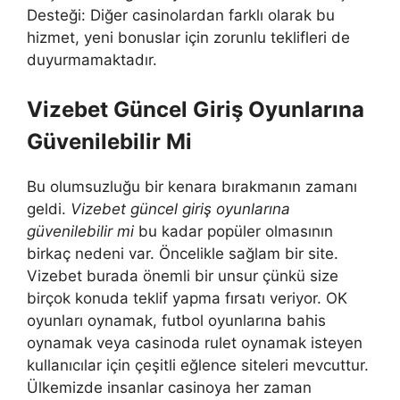
Desteği: Diğer casinolardan farklı olarak bu
hizmet, yeni bonuslar için zorunlu teklifleri de
duyurmamaktadır.
Vizebet Güncel Giriş Oyunlarına
Güvenilebilir Mi
Bu olumsuzluğu bir kenara bırakmanın zamanı
geldi.
Vizebet güncel giriş oyunlarına
güvenilebilir mi
bu kadar popüler olmasının
birkaç nedeni var. Öncelikle sağlam bir site.
Vizebet burada önemli bir unsur çünkü size
birçok konuda teklif yapma fırsatı veriyor. OK
oyunları oynamak, futbol oyunlarına bahis
oynamak veya casinoda rulet oynamak isteyen
kullanıcılar için çeşitli eğlence siteleri mevcuttur.
Ülkemizde insanlar casinoya her zaman