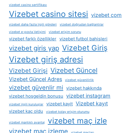
vizebet casino sertifikası
Vizebet casino sitesi
vizebet com
vizebet daha fazla i̇lgili gönderi
vizebet doğrudan bağlantılar
vizebet e-posta i̇letişimi
vizebet erişim sorunu
vizebet farklı özellikler
vizebet futbol bahisleri
Vizebet Giriş
vizebet giris yap
Vizebet giriş adresi
Vizebet Güncel
Vizebet Girişi
Vizebet Güncel Adres
vizebet güvenilirlik
vizebet güvenlir mi
vizebet hakkında
vizebet instagram
vizebet hoşgeldin bonusu
Vizebet kayıt
vizebet kayit
vizebet i̇lgili kuruluşlar
vizebet kaç oldu
vizebet kolay erişim oturumu
vizebet maç izle
vizebet mantıklı avantaj
vizebet maç izleme
vizebet maçları