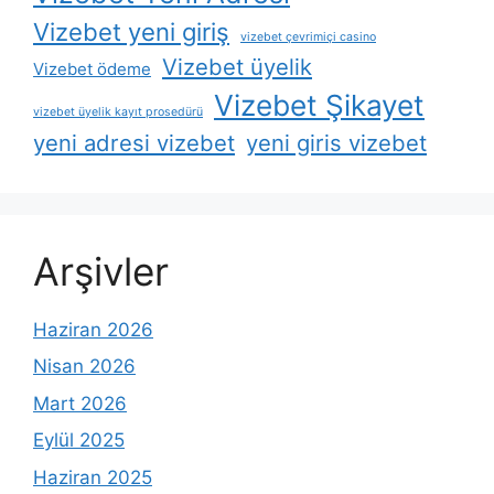
Vizebet yeni giriş
vizebet çevrimiçi casino
Vizebet üyelik
Vizebet ödeme
Vizebet Şikayet
vizebet üyelik kayıt prosedürü
yeni adresi vizebet
yeni giris vizebet
Arşivler
Haziran 2026
Nisan 2026
Mart 2026
Eylül 2025
Haziran 2025