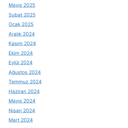
Mayıs 2025
Şubat 2025
Ocak 2025
Aralık 2024
Kasım 2024
Ekim 2024
Eylül 2024
Ağustos 2024
Temmuz 2024
Haziran 2024
Mayıs 2024
Nisan 2024
Mart 2024