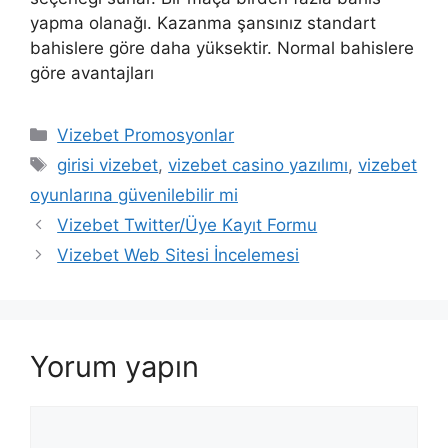
yapma olanağı. Kazanma şansınız standart
bahislere göre daha yüksektir. Normal bahislere
göre avantajları
Kategoriler
Vizebet Promosyonlar
Etiketler
girisi vizebet
,
vizebet casino yazılımı
,
vizebet
oyunlarına güvenilebilir mi
Vizebet Twitter/Üye Kayıt Formu
Vizebet Web Sitesi İncelemesi
Yorum yapın
Yorum