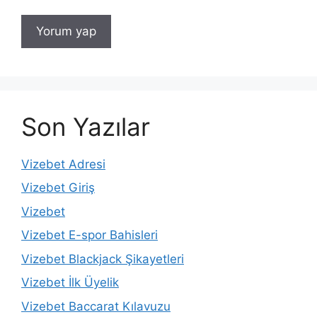
Son Yazılar
Vizebet Adresi
Vizebet Giriş
Vizebet
Vizebet E-spor Bahisleri
Vizebet Blackjack Şikayetleri
Vizebet İlk Üyelik
Vizebet Baccarat Kılavuzu