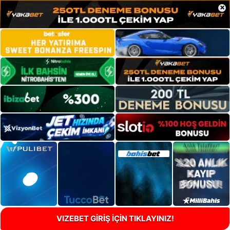
×
VIZEBET GİRİŞ İÇİN TIKLAYINIZ!