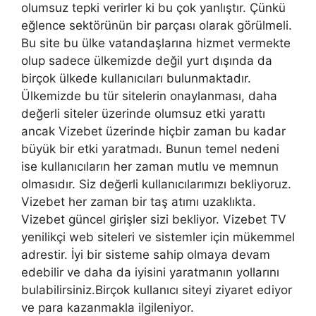
olumsuz tepki verirler ki bu çok yanlıştır. Çünkü
eğlence sektörünün bir parçası olarak görülmeli.
Bu site bu ülke vatandaşlarına hizmet vermekte
olup sadece ülkemizde değil yurt dışında da
birçok ülkede kullanıcıları bulunmaktadır.
Ülkemizde bu tür sitelerin onaylanması, daha
değerli siteler üzerinde olumsuz etki yarattı
ancak Vizebet üzerinde hiçbir zaman bu kadar
büyük bir etki yaratmadı. Bunun temel nedeni
ise kullanıcıların her zaman mutlu ve memnun
olmasıdır. Siz değerli kullanıcılarımızı bekliyoruz.
Vizebet her zaman bir taş atımı uzaklıkta.
Vizebet güncel girişler sizi bekliyor. Vizebet TV
yenilikçi web siteleri ve sistemler için mükemmel
adrestir. İyi bir sisteme sahip olmaya devam
edebilir ve daha da iyisini yaratmanın yollarını
bulabilirsiniz.Birçok kullanıcı siteyi ziyaret ediyor
ve para kazanmakla ilgileniyor.