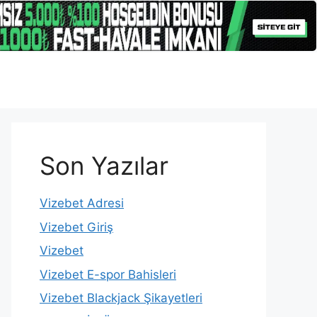
Son Yazılar
Vizebet Adresi
Vizebet Giriş
Vizebet
Vizebet E-spor Bahisleri
Vizebet Blackjack Şikayetleri