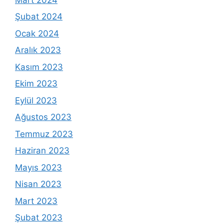
Şubat 2024
Ocak 2024
Aralık 2023
Kasım 2023
Ekim 2023
Eylül 2023
Ağustos 2023
Temmuz 2023
Haziran 2023
Mayıs 2023
Nisan 2023
Mart 2023
Şubat 2023