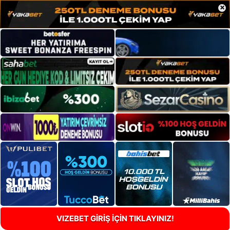
×
VIZEBET GİRİŞ İÇİN TIKLAYINIZ!