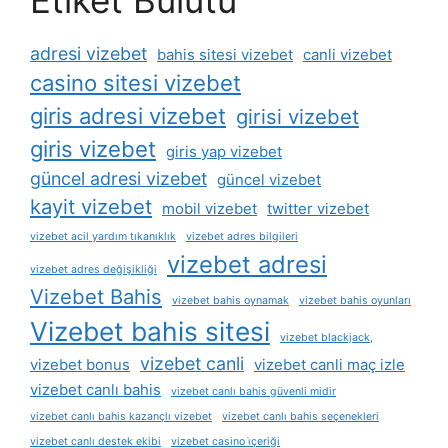
Etiket Bulutu
adresi vizebet
bahis sitesi vizebet
canli vizebet
casino sitesi vizebet
giris adresi vizebet
girisi vizebet
giris vizebet
giris yap vizebet
güncel adresi vizebet
güncel vizebet
kayit vizebet
mobil vizebet
twitter vizebet
vizebet acil yardım tıkanıklık
vizebet adres bilgileri
vizebet adresi
vizebet adres değişikliği
Vizebet Bahis
vizebet bahis oynamak
vizebet bahis oyunları
Vizebet bahis sitesi
vizebet blackjack,
vizebet canli
vizebet bonus
vizebet canli maç izle
vizebet canlı bahis
vizebet canlı bahis güvenli midir
vizebet canlı bahis kazançlı vizebet
vizebet canlı bahis seçenekleri
vizebet canlı destek ekibi
vizebet casino i̇çeriği