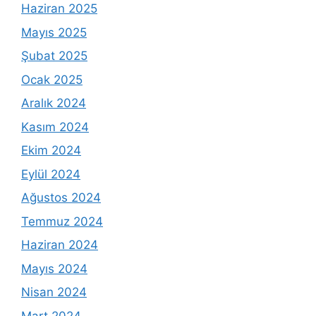
Haziran 2025
Mayıs 2025
Şubat 2025
Ocak 2025
Aralık 2024
Kasım 2024
Ekim 2024
Eylül 2024
Ağustos 2024
Temmuz 2024
Haziran 2024
Mayıs 2024
Nisan 2024
Mart 2024