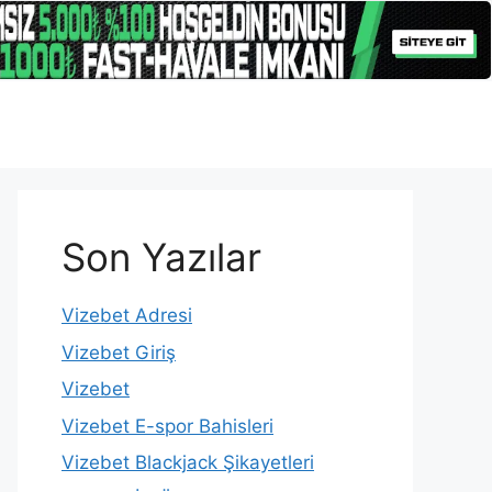
Son Yazılar
Vizebet Adresi
Vizebet Giriş
Vizebet
Vizebet E-spor Bahisleri
Vizebet Blackjack Şikayetleri