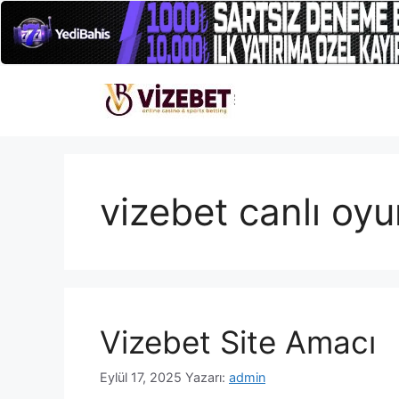
İçeriğe
atla
vizebet canlı oyu
Vizebet Site Amacı
Eylül 17, 2025
Yazarı:
admin