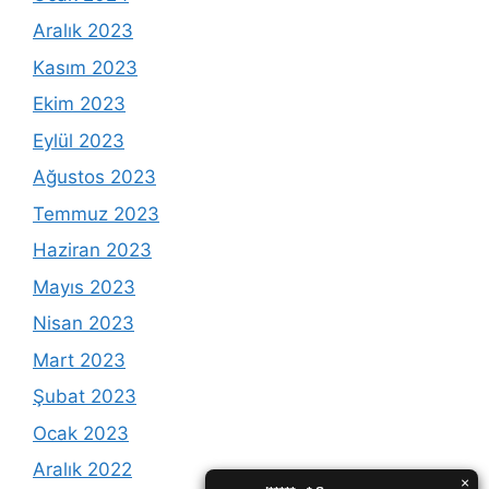
Aralık 2023
Kasım 2023
Ekim 2023
Eylül 2023
Ağustos 2023
Temmuz 2023
Haziran 2023
Mayıs 2023
Nisan 2023
Mart 2023
Şubat 2023
Ocak 2023
Aralık 2022