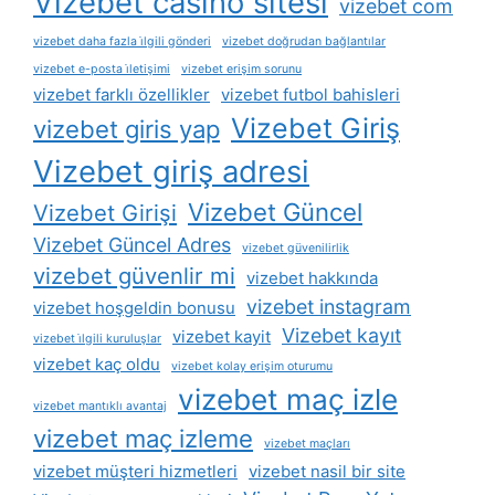
Vizebet casino sitesi
vizebet com
vizebet daha fazla i̇lgili gönderi
vizebet doğrudan bağlantılar
vizebet e-posta i̇letişimi
vizebet erişim sorunu
vizebet farklı özellikler
vizebet futbol bahisleri
Vizebet Giriş
vizebet giris yap
Vizebet giriş adresi
Vizebet Güncel
Vizebet Girişi
Vizebet Güncel Adres
vizebet güvenilirlik
vizebet güvenlir mi
vizebet hakkında
vizebet instagram
vizebet hoşgeldin bonusu
Vizebet kayıt
vizebet kayit
vizebet i̇lgili kuruluşlar
vizebet kaç oldu
vizebet kolay erişim oturumu
vizebet maç izle
vizebet mantıklı avantaj
vizebet maç izleme
vizebet maçları
vizebet müşteri hizmetleri
vizebet nasil bir site