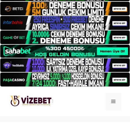
İçeriğe
atla
Menü