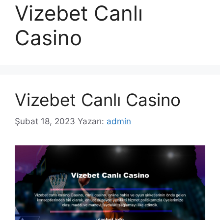
Vizebet Canlı
Casino
Vizebet Canlı Casino
Şubat 18, 2023
Yazarı:
admin