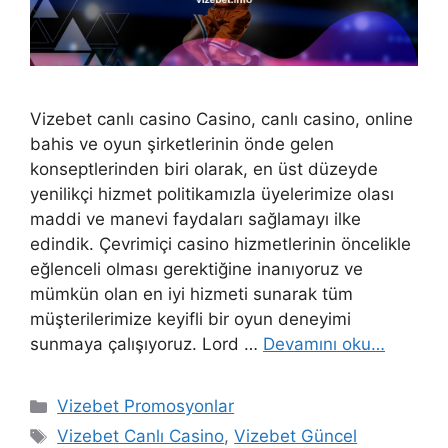
Vizebet canlı casino Casino, canlı casino, online
bahis ve oyun şirketlerinin önde gelen
konseptlerinden biri olarak, en üst düzeyde
yenilikçi hizmet politikamızla üyelerimize olası
maddi ve manevi faydaları sağlamayı ilke
edindik. Çevrimiçi casino hizmetlerinin öncelikle
eğlenceli olması gerektiğine inanıyoruz ve
mümkün olan en iyi hizmeti sunarak tüm
müşterilerimize keyifli bir oyun deneyimi
sunmaya çalışıyoruz. Lord …
Devamını oku…
Kategoriler
Vizebet Promosyonlar
Etiketler
Vizebet Canlı Casino
,
Vizebet Güncel