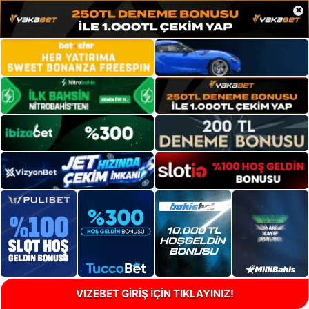
×
VIZEBET GİRİŞ İÇİN TIKLAYINIZ!