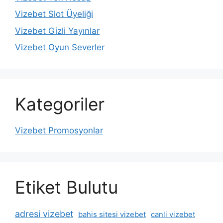
Vizebet Slot Üyeliği
Vizebet Gizli Yayınlar
Vizebet Oyun Severler
Kategoriler
Vizebet Promosyonlar
Etiket Bulutu
adresi vizebet
bahis sitesi vizebet
canli vizebet