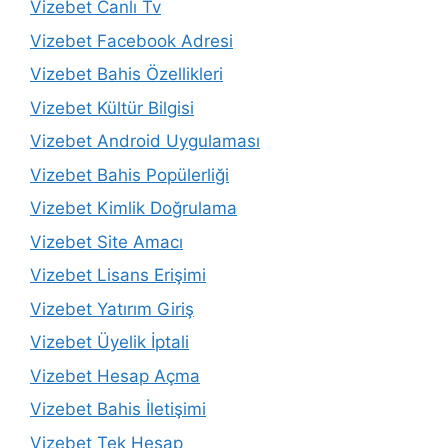
Vizebet Canlı Tv
Vizebet Facebook Adresi
Vizebet Bahis Özellikleri
Vizebet Kültür Bilgisi
Vizebet Android Uygulaması
Vizebet Bahis Popülerliği
Vizebet Kimlik Doğrulama
Vizebet Site Amacı
Vizebet Lisans Erişimi
Vizebet Yatırım Giriş
Vizebet Üyelik İptali
Vizebet Hesap Açma
Vizebet Bahis İletişimi
Vizebet Tek Hesap