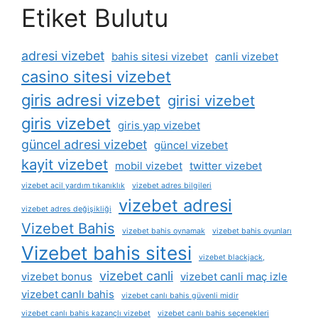
Etiket Bulutu
adresi vizebet
bahis sitesi vizebet
canli vizebet
casino sitesi vizebet
giris adresi vizebet
girisi vizebet
giris vizebet
giris yap vizebet
güncel adresi vizebet
güncel vizebet
kayit vizebet
mobil vizebet
twitter vizebet
vizebet acil yardım tıkanıklık
vizebet adres bilgileri
vizebet adresi
vizebet adres değişikliği
Vizebet Bahis
vizebet bahis oynamak
vizebet bahis oyunları
Vizebet bahis sitesi
vizebet blackjack,
vizebet canli
vizebet bonus
vizebet canli maç izle
vizebet canlı bahis
vizebet canlı bahis güvenli midir
vizebet canlı bahis kazançlı vizebet
vizebet canlı bahis seçenekleri