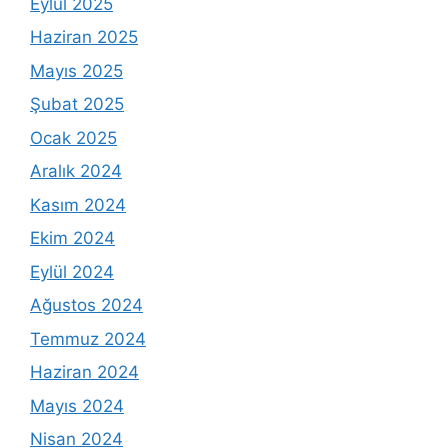
Eylül 2025
Haziran 2025
Mayıs 2025
Şubat 2025
Ocak 2025
Aralık 2024
Kasım 2024
Ekim 2024
Eylül 2024
Ağustos 2024
Temmuz 2024
Haziran 2024
Mayıs 2024
Nisan 2024