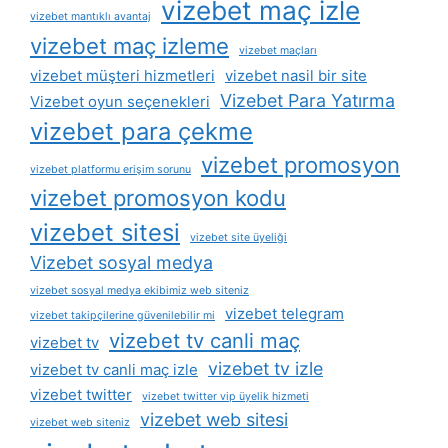
vizebet maç izle
vizebet mantıklı avantaj
vizebet maç izleme
vizebet maçları
vizebet müşteri hizmetleri
vizebet nasil bir site
Vizebet Para Yatırma
Vizebet oyun seçenekleri
vizebet para çekme
vizebet promosyon
vizebet platformu erişim sorunu
vizebet promosyon kodu
vizebet sitesi
vizebet site üyeliği
Vizebet sosyal medya
vizebet sosyal medya ekibimiz web siteniz
vizebet telegram
vizebet takipçilerine güvenilebilir mi
vizebet tv canli maç
vizebet tv
vizebet tv izle
vizebet tv canli maç izle
vizebet twitter
vizebet twitter vip üyelik hizmeti
vizebet web sitesi
vizebet web siteniz