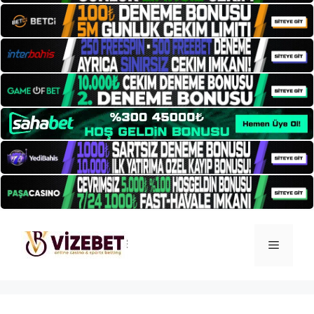
İçeriğe
atla
Menü