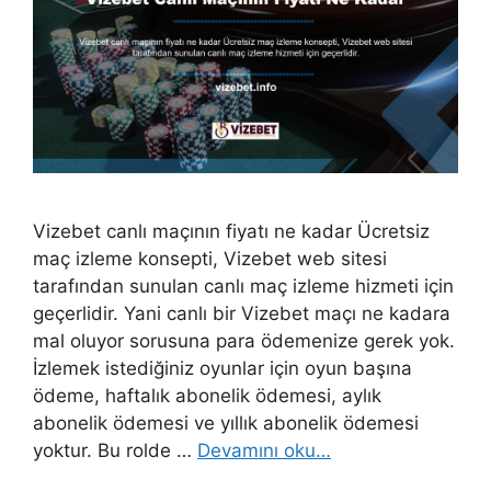
Vizebet canlı maçının fiyatı ne kadar Ücretsiz
maç izleme konsepti, Vizebet web sitesi
tarafından sunulan canlı maç izleme hizmeti için
geçerlidir. Yani canlı bir Vizebet maçı ne kadara
mal oluyor sorusuna para ödemenize gerek yok.
İzlemek istediğiniz oyunlar için oyun başına
ödeme, haftalık abonelik ödemesi, aylık
abonelik ödemesi ve yıllık abonelik ödemesi
yoktur. Bu rolde …
Devamını oku…