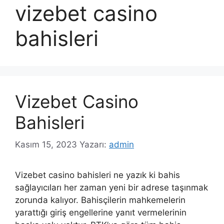
vizebet casino
bahisleri
Vizebet Casino
Bahisleri
Kasım 15, 2023
Yazarı:
admin
Vizebet casino bahisleri ne yazık ki bahis
sağlayıcıları her zaman yeni bir adrese taşınmak
zorunda kalıyor. Bahisçilerin mahkemelerin
yarattığı giriş engellerine yanıt vermelerinin