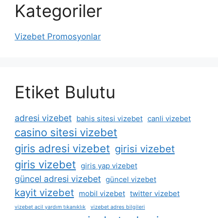
Kategoriler
Vizebet Promosyonlar
Etiket Bulutu
adresi vizebet
bahis sitesi vizebet
canli vizebet
casino sitesi vizebet
giris adresi vizebet
girisi vizebet
giris vizebet
giris yap vizebet
güncel adresi vizebet
güncel vizebet
kayit vizebet
mobil vizebet
twitter vizebet
vizebet acil yardım tıkanıklık
vizebet adres bilgileri