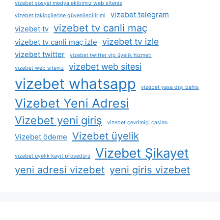
vizebet sosyal medya ekibimiz web siteniz
vizebet telegram
vizebet takipçilerine güvenilebilir mi
vizebet tv canli maç
vizebet tv
vizebet tv izle
vizebet tv canli maç izle
vizebet twitter
vizebet twitter vip üyelik hizmeti
vizebet web sitesi
vizebet web siteniz
vizebet whatsapp
vizebet yasa dışı bahis
Vizebet Yeni Adresi
Vizebet yeni giriş
vizebet çevrimiçi casino
Vizebet üyelik
Vizebet ödeme
Vizebet Şikayet
vizebet üyelik kayıt prosedürü
yeni adresi vizebet
yeni giris vizebet