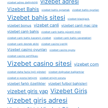
vizebet adresi
vizebet adres değişikliği
Vizebet Bahis
vizebet bahis oynamak
vizebet bahis oyunları
Vizebet bahis sitesi
vizebet blackjack,
vizebet canli
vizebet bonus
vizebet canli maç izle
vizebet canlı bahis
vizebet canlı bahis güvenli midir
vizebet canlı bahis kazançlı vizebet
vizebet canlı bahis seçenekleri
vizebet canlı destek ekibi
vizebet casino i̇çeriği
Vizebet casino oyunları
vizebet casino oyunu
vizebet casino sertifikası
Vizebet casino sitesi
vizebet com
vizebet daha fazla i̇lgili gönderi
vizebet doğrudan bağlantılar
vizebet e-posta i̇letişimi
vizebet erişim sorunu
vizebet farklı özellikler
vizebet futbol bahisleri
Vizebet Giriş
vizebet giris yap
Vizebet giriş adresi