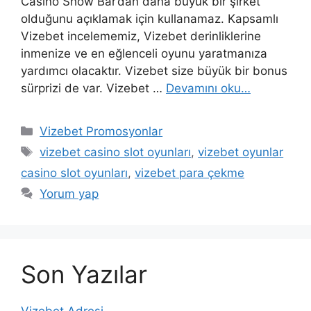
Casino Show Bar’dan daha büyük bir şirket
olduğunu açıklamak için kullanamaz. Kapsamlı
Vizebet incelememiz, Vizebet derinliklerine
inmenize ve en eğlenceli oyunu yaratmanıza
yardımcı olacaktır. Vizebet size büyük bir bonus
sürprizi de var. Vizebet …
Devamını oku…
Kategoriler
Vizebet Promosyonlar
Etiketler
vizebet casino slot oyunları
,
vizebet oyunlar
casino slot oyunları
,
vizebet para çekme
Yorum yap
Son Yazılar