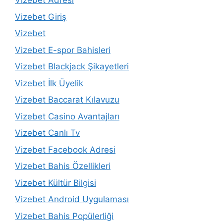
Vizebet Adresi
Vizebet Giriş
Vizebet
Vizebet E-spor Bahisleri
Vizebet Blackjack Şikayetleri
Vizebet İlk Üyelik
Vizebet Baccarat Kılavuzu
Vizebet Casino Avantajları
Vizebet Canlı Tv
Vizebet Facebook Adresi
Vizebet Bahis Özellikleri
Vizebet Kültür Bilgisi
Vizebet Android Uygulaması
Vizebet Bahis Popülerliği