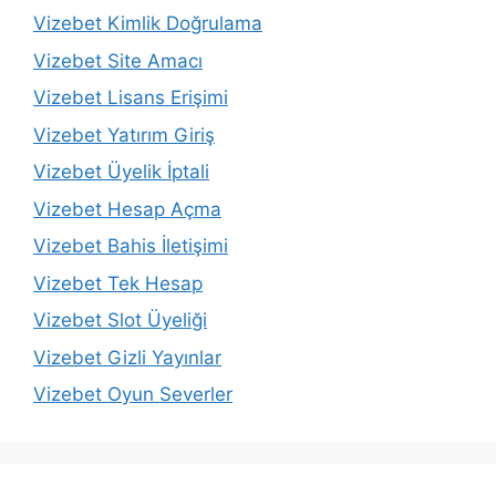
Vizebet Kimlik Doğrulama
Vizebet Site Amacı
Vizebet Lisans Erişimi
Vizebet Yatırım Giriş
Vizebet Üyelik İptali
Vizebet Hesap Açma
Vizebet Bahis İletişimi
Vizebet Tek Hesap
Vizebet Slot Üyeliği
Vizebet Gizli Yayınlar
Vizebet Oyun Severler