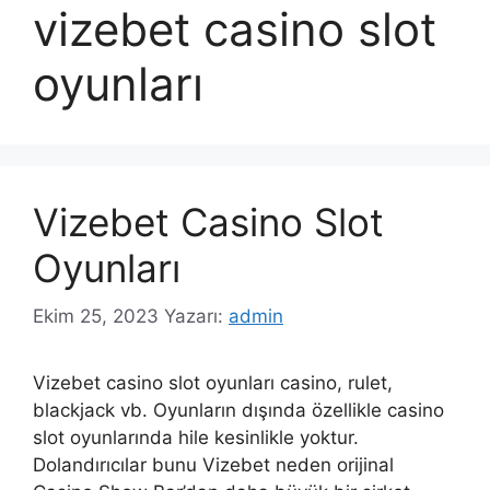
vizebet casino slot
oyunları
Vizebet Casino Slot
Oyunları
Ekim 25, 2023
Yazarı:
admin
Vizebet casino slot oyunları casino, rulet,
blackjack vb. Oyunların dışında özellikle casino
slot oyunlarında hile kesinlikle yoktur.
Dolandırıcılar bunu Vizebet neden orijinal