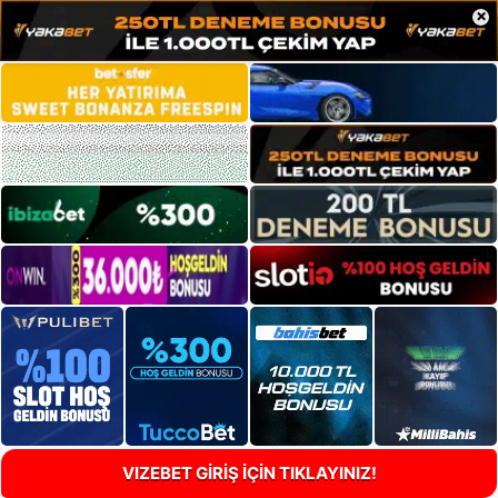
×
VIZEBET GİRİŞ İÇİN TIKLAYINIZ!