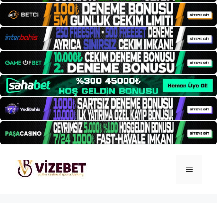
İçeriğe
atla
Menü