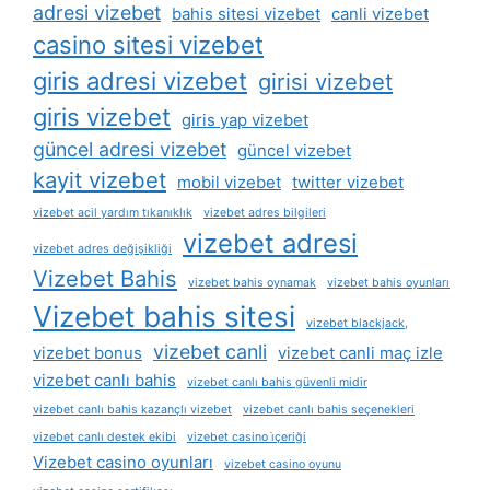
adresi vizebet
bahis sitesi vizebet
canli vizebet
casino sitesi vizebet
giris adresi vizebet
girisi vizebet
giris vizebet
giris yap vizebet
güncel adresi vizebet
güncel vizebet
kayit vizebet
mobil vizebet
twitter vizebet
vizebet acil yardım tıkanıklık
vizebet adres bilgileri
vizebet adresi
vizebet adres değişikliği
Vizebet Bahis
vizebet bahis oynamak
vizebet bahis oyunları
Vizebet bahis sitesi
vizebet blackjack,
vizebet canli
vizebet bonus
vizebet canli maç izle
vizebet canlı bahis
vizebet canlı bahis güvenli midir
vizebet canlı bahis kazançlı vizebet
vizebet canlı bahis seçenekleri
vizebet canlı destek ekibi
vizebet casino i̇çeriği
Vizebet casino oyunları
vizebet casino oyunu