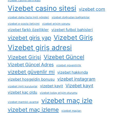
vizebet casino sertifikası
Vizebet casino sitesi
vizebet com
vizebet daha fazla i̇lgili gönderi
vizebet doğrudan bağlantılar
vizebet e-posta i̇letişimi
vizebet erişim sorunu
vizebet farklı özellikler
vizebet futbol bahisleri
Vizebet Giriş
vizebet giris yap
Vizebet giriş adresi
Vizebet Güncel
Vizebet Girişi
Vizebet Güncel Adres
vizebet güvenilirlik
vizebet güvenlir mi
vizebet hakkında
vizebet instagram
vizebet hoşgeldin bonusu
Vizebet kayıt
vizebet kayit
vizebet i̇lgili kuruluşlar
vizebet kaç oldu
vizebet kolay erişim oturumu
vizebet maç izle
vizebet mantıklı avantaj
vizebet maç izleme
vizebet maçları