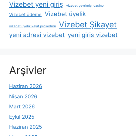
Vizebet yeni giriş
vizebet çevrimiçi casino
Vizebet üyelik
Vizebet ödeme
Vizebet Şikayet
vizebet üyelik kayıt prosedürü
yeni adresi vizebet
yeni giris vizebet
Arşivler
Haziran 2026
Nisan 2026
Mart 2026
Eylül 2025
Haziran 2025