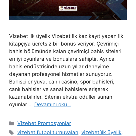
Vizebet ilk üyelik Vizebet ilk kez kayıt yapan ilk
kitapçıya ücretsiz bir bonus veriyor. Çevrimiçi
bahis bölümünde kalan çevrimiçi bahis siteleri
en iyi oyunlara ve bonuslara sahiptir. Ayrıca
bahis endüstrisinde uzun yıllar deneyime
dayanan profesyonel hizmetler sunuyoruz.
Bahisçiler yuva, canlı casino, spor bahisleri,
canlı bahisler ve sanal bahislere erişerek
kazanabilirler. Sitenin ekstra ödüller sunan
oyunlar …
Devamını oku…
Kategoriler
Vizebet Promosyonlar
Etiketler
vizebet futbol turnuvaları
,
vizebet i̇lk üyelik
,