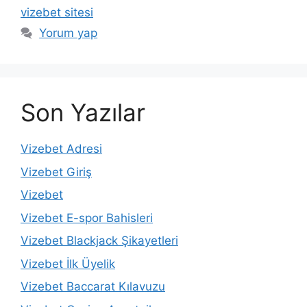
vizebet sitesi
Yorum yap
Son Yazılar
Vizebet Adresi
Vizebet Giriş
Vizebet
Vizebet E-spor Bahisleri
Vizebet Blackjack Şikayetleri
Vizebet İlk Üyelik
Vizebet Baccarat Kılavuzu