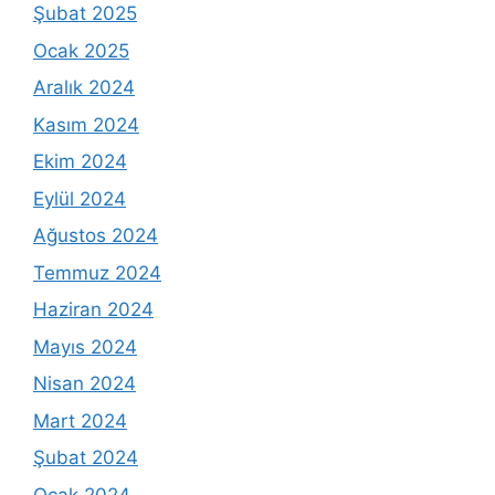
Şubat 2025
Ocak 2025
Aralık 2024
Kasım 2024
Ekim 2024
Eylül 2024
Ağustos 2024
Temmuz 2024
Haziran 2024
Mayıs 2024
Nisan 2024
Mart 2024
Şubat 2024
Ocak 2024