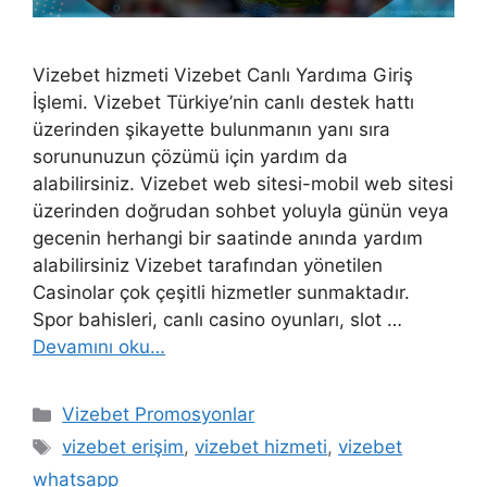
Vizebet hizmeti Vizebet Canlı Yardıma Giriş
İşlemi. Vizebet Türkiye’nin canlı destek hattı
üzerinden şikayette bulunmanın yanı sıra
sorununuzun çözümü için yardım da
alabilirsiniz. Vizebet web sitesi-mobil web sitesi
üzerinden doğrudan sohbet yoluyla günün veya
gecenin herhangi bir saatinde anında yardım
alabilirsiniz Vizebet tarafından yönetilen
Casinolar çok çeşitli hizmetler sunmaktadır.
Spor bahisleri, canlı casino oyunları, slot …
Devamını oku…
Kategoriler
Vizebet Promosyonlar
Etiketler
vizebet erişim
,
vizebet hizmeti
,
vizebet
whatsapp