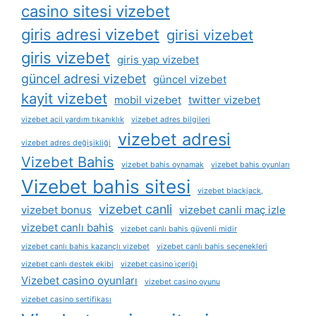
casino sitesi vizebet
giris adresi vizebet
girisi vizebet
giris vizebet
giris yap vizebet
güncel adresi vizebet
güncel vizebet
kayit vizebet
mobil vizebet
twitter vizebet
vizebet acil yardım tıkanıklık
vizebet adres bilgileri
vizebet adresi
vizebet adres değişikliği
Vizebet Bahis
vizebet bahis oynamak
vizebet bahis oyunları
Vizebet bahis sitesi
vizebet blackjack,
vizebet canli
vizebet bonus
vizebet canli maç izle
vizebet canlı bahis
vizebet canlı bahis güvenli midir
vizebet canlı bahis kazançlı vizebet
vizebet canlı bahis seçenekleri
vizebet canlı destek ekibi
vizebet casino i̇çeriği
Vizebet casino oyunları
vizebet casino oyunu
vizebet casino sertifikası