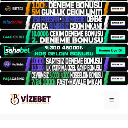
İçeriğe
atla
Menü