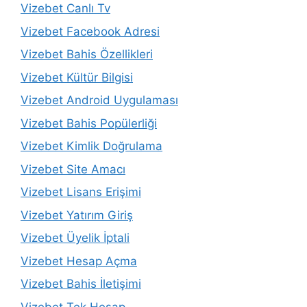
Vizebet Canlı Tv
Vizebet Facebook Adresi
Vizebet Bahis Özellikleri
Vizebet Kültür Bilgisi
Vizebet Android Uygulaması
Vizebet Bahis Popülerliği
Vizebet Kimlik Doğrulama
Vizebet Site Amacı
Vizebet Lisans Erişimi
Vizebet Yatırım Giriş
Vizebet Üyelik İptali
Vizebet Hesap Açma
Vizebet Bahis İletişimi
Vizebet Tek Hesap