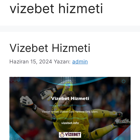
vizebet hizmeti
Vizebet Hizmeti
Haziran 15, 2024
Yazarı:
admin