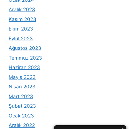
Aralık 2023
Kasım 2023
Ekim 2023
Eylül 2023
Ağustos 2023
Temmuz 2023
Haziran 2023
Mayıs 2023
Nisan 2023
Mart 2023
Şubat 2023
Ocak 2023
Aralık 2022