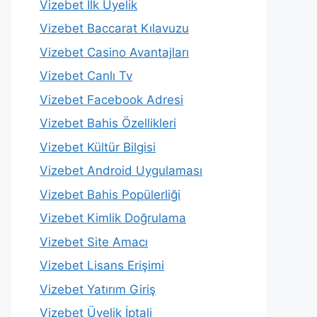
Vizebet İlk Üyelik
Vizebet Baccarat Kılavuzu
Vizebet Casino Avantajları
Vizebet Canlı Tv
Vizebet Facebook Adresi
Vizebet Bahis Özellikleri
Vizebet Kültür Bilgisi
Vizebet Android Uygulaması
Vizebet Bahis Popülerliği
Vizebet Kimlik Doğrulama
Vizebet Site Amacı
Vizebet Lisans Erişimi
Vizebet Yatırım Giriş
Vizebet Üyelik İptali