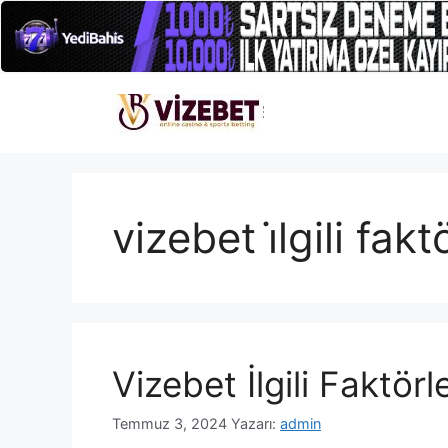
İçeriğe
atla
vizebet i̇lgili fakt
Vizebet İlgili Faktörl
Temmuz 3, 2024
Yazarı:
admin