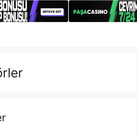
örler
er