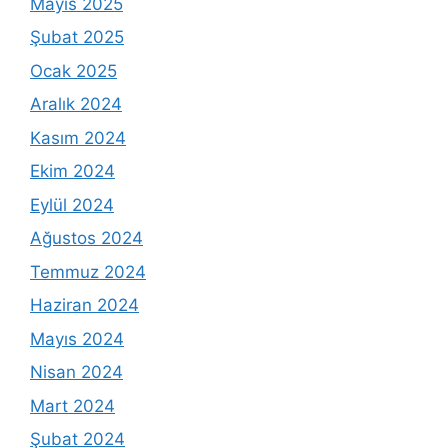
Mayıs 2025
Şubat 2025
Ocak 2025
Aralık 2024
Kasım 2024
Ekim 2024
Eylül 2024
Ağustos 2024
Temmuz 2024
Haziran 2024
Mayıs 2024
Nisan 2024
Mart 2024
Şubat 2024