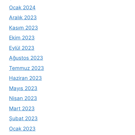
Ocak 2024
Aralık 2023
Kasım 2023
Ekim 2023
Eylül 2023
Ağustos 2023
Temmuz 2023
Haziran 2023
Mayıs 2023
Nisan 2023
Mart 2023
Şubat 2023
Ocak 2023