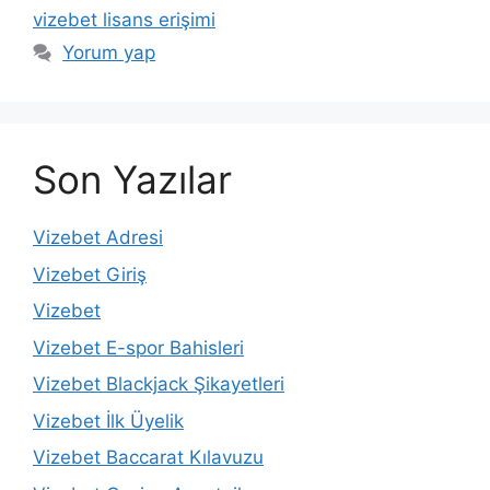
vizebet lisans erişimi
Yorum yap
Son Yazılar
Vizebet Adresi
Vizebet Giriş
Vizebet
Vizebet E-spor Bahisleri
Vizebet Blackjack Şikayetleri
Vizebet İlk Üyelik
Vizebet Baccarat Kılavuzu