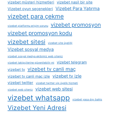
vizebet müşteri hizmetleri
vizebet nasil bir site
Vizebet Para Yatırma
Vizebet oyun seçenekleri
vizebet para çekme
vizebet promosyon
vizebet platformu erişim sorunu
vizebet promosyon kodu
vizebet sitesi
vizebet site üyeliği
Vizebet sosyal medya
vizebet sosyal medya ekibimiz web siteniz
vizebet telegram
vizebet takipçilerine güvenilebilir mi
vizebet tv canli maç
vizebet tv
vizebet tv izle
vizebet tv canli maç izle
vizebet twitter
vizebet twitter vip üyelik hizmeti
vizebet web sitesi
vizebet web siteniz
vizebet whatsapp
vizebet yasa dışı bahis
Vizebet Yeni Adresi