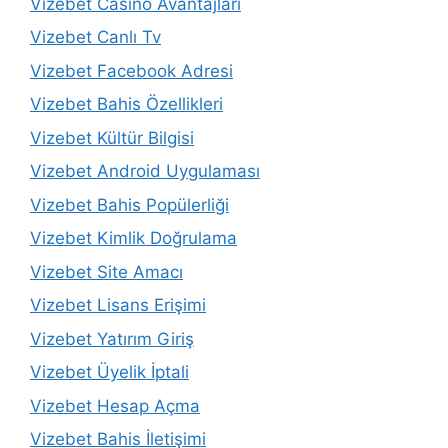
Vizebet Casino Avantajları
Vizebet Canlı Tv
Vizebet Facebook Adresi
Vizebet Bahis Özellikleri
Vizebet Kültür Bilgisi
Vizebet Android Uygulaması
Vizebet Bahis Popülerliği
Vizebet Kimlik Doğrulama
Vizebet Site Amacı
Vizebet Lisans Erişimi
Vizebet Yatırım Giriş
Vizebet Üyelik İptali
Vizebet Hesap Açma
Vizebet Bahis İletişimi