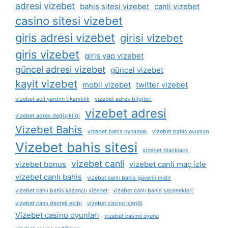
adresi vizebet
bahis sitesi vizebet
canli vizebet
casino sitesi vizebet
giris adresi vizebet
girisi vizebet
giris vizebet
giris yap vizebet
güncel adresi vizebet
güncel vizebet
kayit vizebet
mobil vizebet
twitter vizebet
vizebet acil yardım tıkanıklık
vizebet adres bilgileri
vizebet adresi
vizebet adres değişikliği
Vizebet Bahis
vizebet bahis oynamak
vizebet bahis oyunları
Vizebet bahis sitesi
vizebet blackjack,
vizebet canli
vizebet bonus
vizebet canli maç izle
vizebet canlı bahis
vizebet canlı bahis güvenli midir
vizebet canlı bahis kazançlı vizebet
vizebet canlı bahis seçenekleri
vizebet canlı destek ekibi
vizebet casino i̇çeriği
Vizebet casino oyunları
vizebet casino oyunu