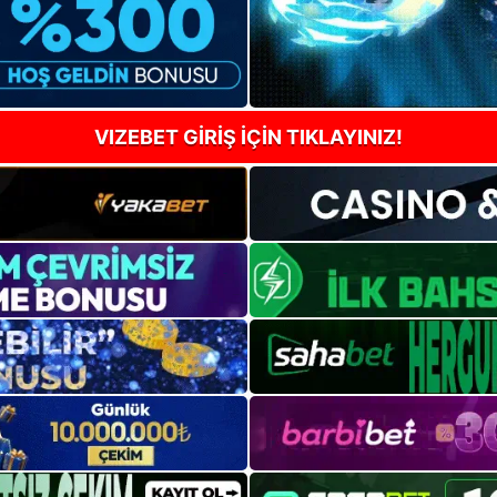
VIZEBET GİRİŞ İÇİN TIKLAYINIZ!