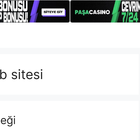
 sitesi
eği