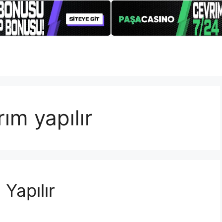
rım yapılır
 Yapılır