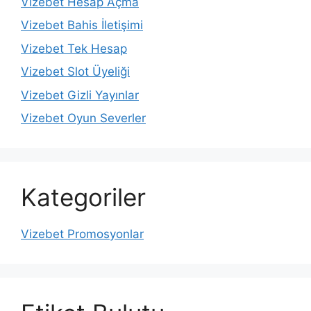
Vizebet Hesap Açma
Vizebet Bahis İletişimi
Vizebet Tek Hesap
Vizebet Slot Üyeliği
Vizebet Gizli Yayınlar
Vizebet Oyun Severler
Kategoriler
Vizebet Promosyonlar