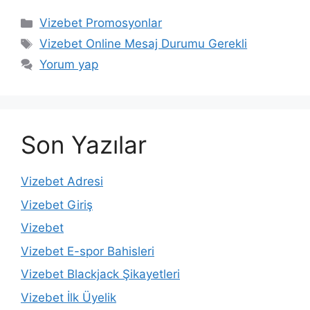
Kategoriler
Vizebet Promosyonlar
Etiketler
Vizebet Online Mesaj Durumu Gerekli
Yorum yap
Son Yazılar
Vizebet Adresi
Vizebet Giriş
Vizebet
Vizebet E-spor Bahisleri
Vizebet Blackjack Şikayetleri
Vizebet İlk Üyelik