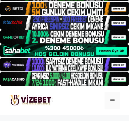
İçeriğe
atla
Menü