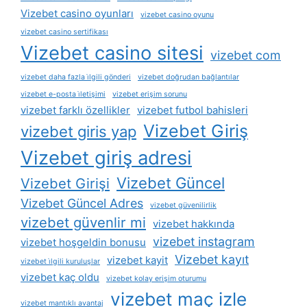
Vizebet casino oyunları
vizebet casino oyunu
vizebet casino sertifikası
Vizebet casino sitesi
vizebet com
vizebet daha fazla i̇lgili gönderi
vizebet doğrudan bağlantılar
vizebet e-posta i̇letişimi
vizebet erişim sorunu
vizebet farklı özellikler
vizebet futbol bahisleri
Vizebet Giriş
vizebet giris yap
Vizebet giriş adresi
Vizebet Güncel
Vizebet Girişi
Vizebet Güncel Adres
vizebet güvenilirlik
vizebet güvenlir mi
vizebet hakkında
vizebet instagram
vizebet hoşgeldin bonusu
Vizebet kayıt
vizebet kayit
vizebet i̇lgili kuruluşlar
vizebet kaç oldu
vizebet kolay erişim oturumu
vizebet maç izle
vizebet mantıklı avantaj