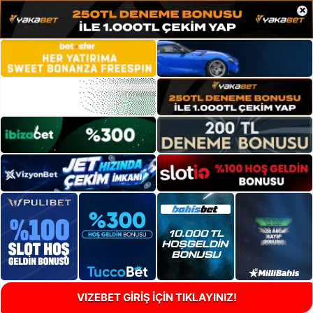
×
VIZEBET GİRİŞ İÇİN TIKLAYINIZ!