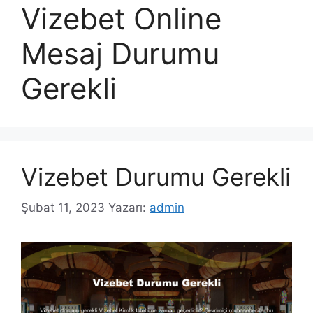
Vizebet Online
Mesaj Durumu
Gerekli
Vizebet Durumu Gerekli
Şubat 11, 2023
Yazarı:
admin