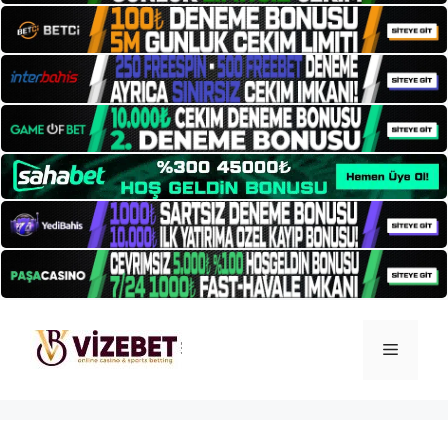
İçeriğe
atla
Menü