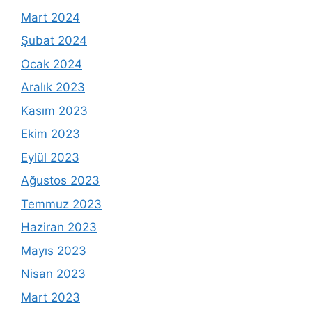
Mart 2024
Şubat 2024
Ocak 2024
Aralık 2023
Kasım 2023
Ekim 2023
Eylül 2023
Ağustos 2023
Temmuz 2023
Haziran 2023
Mayıs 2023
Nisan 2023
Mart 2023