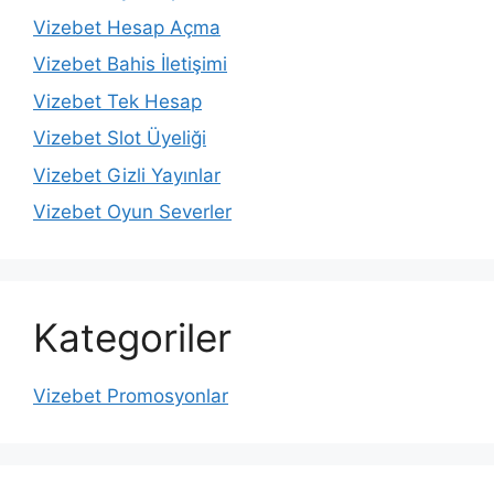
Vizebet Hesap Açma
Vizebet Bahis İletişimi
Vizebet Tek Hesap
Vizebet Slot Üyeliği
Vizebet Gizli Yayınlar
Vizebet Oyun Severler
Kategoriler
Vizebet Promosyonlar