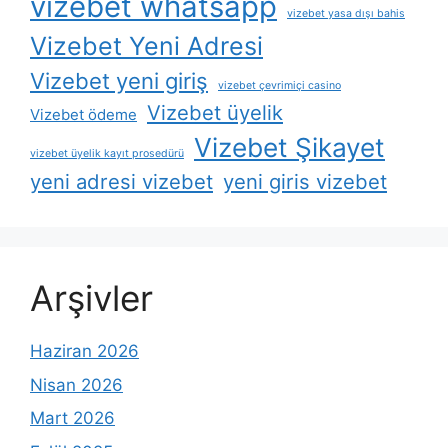
vizebet whatsapp
vizebet yasa dışı bahis
Vizebet Yeni Adresi
Vizebet yeni giriş
vizebet çevrimiçi casino
Vizebet üyelik
Vizebet ödeme
Vizebet Şikayet
vizebet üyelik kayıt prosedürü
yeni adresi vizebet
yeni giris vizebet
Arşivler
Haziran 2026
Nisan 2026
Mart 2026