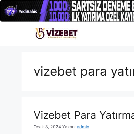
İçeriğe
atla
vizebet para yat
Vizebet Para Yatır
Ocak 3, 2024
Yazarı:
admin