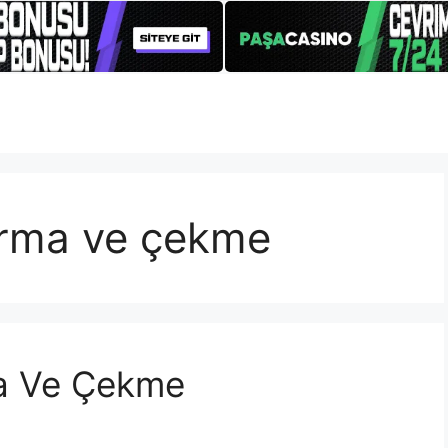
ırma ve çekme
ma Ve Çekme