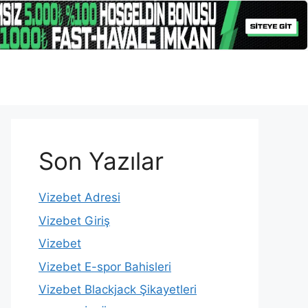
Son Yazılar
Vizebet Adresi
Vizebet Giriş
Vizebet
Vizebet E-spor Bahisleri
Vizebet Blackjack Şikayetleri