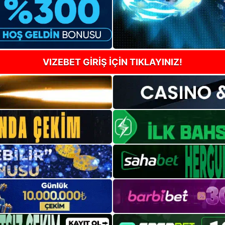
VIZEBET GİRİŞ İÇİN TIKLAYINIZ!