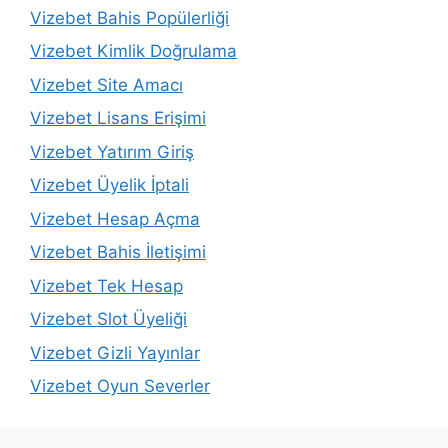
Vizebet Bahis Popülerliği
Vizebet Kimlik Doğrulama
Vizebet Site Amacı
Vizebet Lisans Erişimi
Vizebet Yatırım Giriş
Vizebet Üyelik İptali
Vizebet Hesap Açma
Vizebet Bahis İletişimi
Vizebet Tek Hesap
Vizebet Slot Üyeliği
Vizebet Gizli Yayınlar
Vizebet Oyun Severler