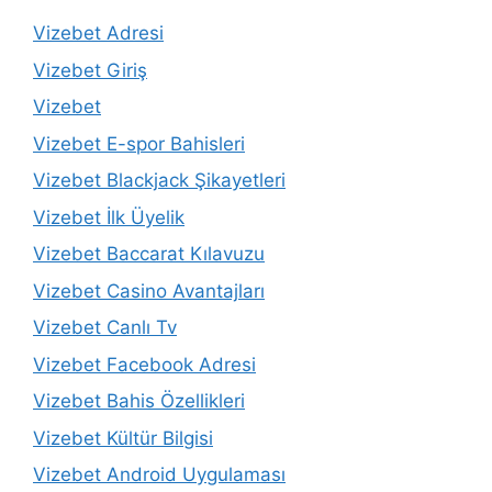
Vizebet Adresi
Vizebet Giriş
Vizebet
Vizebet E-spor Bahisleri
Vizebet Blackjack Şikayetleri
Vizebet İlk Üyelik
Vizebet Baccarat Kılavuzu
Vizebet Casino Avantajları
Vizebet Canlı Tv
Vizebet Facebook Adresi
Vizebet Bahis Özellikleri
Vizebet Kültür Bilgisi
Vizebet Android Uygulaması