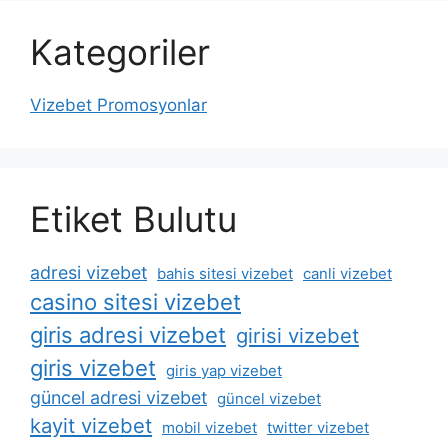
Kategoriler
Vizebet Promosyonlar
Etiket Bulutu
adresi vizebet
bahis sitesi vizebet
canli vizebet
casino sitesi vizebet
giris adresi vizebet
girisi vizebet
giris vizebet
giris yap vizebet
güncel adresi vizebet
güncel vizebet
kayit vizebet
mobil vizebet
twitter vizebet