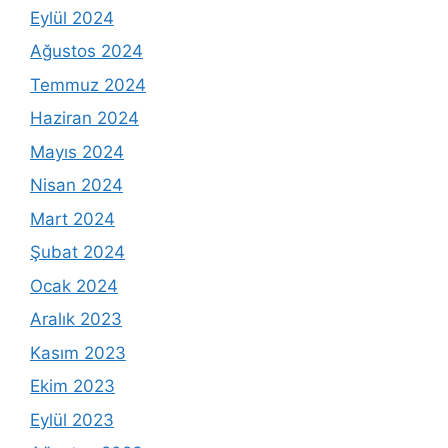
Eylül 2024
Ağustos 2024
Temmuz 2024
Haziran 2024
Mayıs 2024
Nisan 2024
Mart 2024
Şubat 2024
Ocak 2024
Aralık 2023
Kasım 2023
Ekim 2023
Eylül 2023