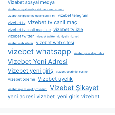
Vizebet sosyal medya
vizebet sosyal medya ekibimiz web siteniz
vizebet telegram
vizebet takipçilerine güvenilebilir mi
vizebet tv canli maç
vizebet tv
vizebet tv izle
vizebet tv canli maç izle
vizebet twitter
vizebet twitter vip üyelik hizmeti
vizebet web sitesi
vizebet web siteniz
vizebet whatsapp
vizebet yasa dışı bahis
Vizebet Yeni Adresi
Vizebet yeni giriş
vizebet çevrimiçi casino
Vizebet üyelik
Vizebet ödeme
Vizebet Şikayet
vizebet üyelik kayıt prosedürü
yeni adresi vizebet
yeni giris vizebet