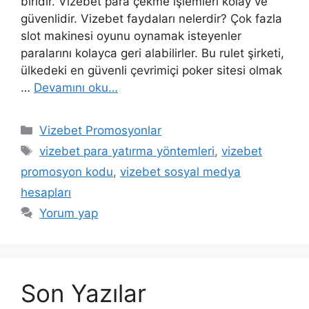
biridir. Vizebet para çekme işlemleri kolay ve
güvenlidir. Vizebet faydaları nelerdir? Çok fazla
slot makinesi oyunu oynamak isteyenler
paralarını kolayca geri alabilirler. Bu rulet şirketi,
ülkedeki en güvenli çevrimiçi poker sitesi olmak
…
Devamını oku…
Kategoriler
Vizebet Promosyonlar
Etiketler
vizebet para yatırma yöntemleri
,
vizebet
promosyon kodu
,
vizebet sosyal medya
hesapları
Yorum yap
Son Yazılar