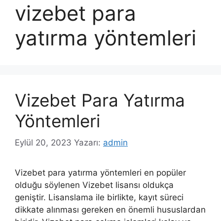
vizebet para
yatırma yöntemleri
Vizebet Para Yatırma
Yöntemleri
Eylül 20, 2023
Yazarı:
admin
Vizebet para yatırma yöntemleri en popüler
olduğu söylenen Vizebet lisansı oldukça
geniştir. Lisanslama ile birlikte, kayıt süreci
dikkate alınması gereken en önemli hususlardan