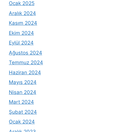
Ocak 2025
Aralık 2024
Kasım 2024
Ekim 2024
Eylül 2024
Ağustos 2024
Temmuz 2024
Haziran 2024
Mayıs 2024
Nisan 2024
Mart 2024
Şubat 2024
Ocak 2024
Aralık 2023