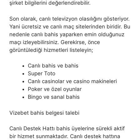
şirket bilgilerini değerlendirebilir.
Son olarak, canlı televizyon olasılığını gösteriyor.
Yani ücretsiz ve canlı maç sitelerinden biridir. Bu
nedenle canlı bahis yaparken emin olduğunuz
maçı izleyebilirsiniz. Gerekirse, önce
görüntülediği hizmetleri listeleyin;
Canlı bahis ve bahis
Super Toto
Canlı casinolar ve casino makineleri
Poker ve özel oyunlar
Bingo ve sanal bahis
Vizebet bahis belgesi talebi
Canlı Destek Hattı bahis üyelerine sürekli aktif
bir hizmet sunmaktadır. Canlı destek hattına