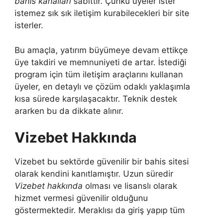
bahis kanalları
sabittir. Çünkü üyeler ister
istemez sık sık iletişim kurabilecekleri bir site
isterler.
Bu amaçla, yatırım büyümeye devam ettikçe
üye takdiri ve memnuniyeti de artar. İstediği
program için tüm iletişim araçlarını kullanan
üyeler, en detaylı ve çözüm odaklı yaklaşımla
kısa sürede karşılaşacaktır. Teknik destek
ararken bu da dikkate alınır.
Vizebet Hakkında
Vizebet bu sektörde güvenilir bir bahis sitesi
olarak kendini kanıtlamıştır. Uzun süredir
Vizebet hakkında
olması ve lisanslı olarak
hizmet vermesi güvenilir olduğunu
göstermektedir. Meraklısı da giriş yapıp tüm