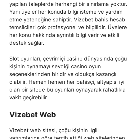
yapılan taleplerde herhangi bir sınırlama yoktur.
Yani üyeler her konuda bilgi isteme ve yardım
etme yeteneğine sahiptir. Vizebet bahis hesabı
temsilcileri çok profesyonel ve bilgilidir. Üyelere
her konu hakkında ayrıntılı bilgi verir ve etkili
destek sağlar.
Slot oyunları, çevrimiçi casino dünyasında çoğu
kişinin oynamayı sevdiği casino oyun
seçeneklerinden biridir ve oldukça kazançlı
olabilir. Hemen hemen her bahisçi, altyapısı iyi
olan bir sitede bu oyunları oynayarak rahatlıkla
vakit geçirebilir.
Vizebet Web
Vizebet web sitesi, çoğu kişinin ilgili
yatırımlarına göre tercih ettiği web sitelerinden