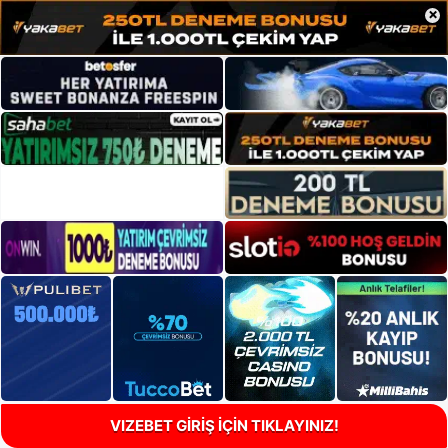
×
VIZEBET GİRİŞ İÇİN TIKLAYINIZ!