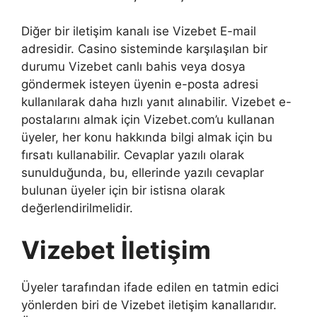
Diğer bir iletişim kanalı ise Vizebet E-mail
adresidir. Casino sisteminde karşılaşılan bir
durumu Vizebet canlı bahis veya dosya
göndermek isteyen üyenin e-posta adresi
kullanılarak daha hızlı yanıt alınabilir. Vizebet e-
postalarını almak için Vizebet.com’u kullanan
üyeler, her konu hakkında bilgi almak için bu
fırsatı kullanabilir. Cevaplar yazılı olarak
sunulduğunda, bu, ellerinde yazılı cevaplar
bulunan üyeler için bir istisna olarak
değerlendirilmelidir.
Vizebet İletişim
Üyeler tarafından ifade edilen en tatmin edici
yönlerden biri de Vizebet iletişim kanallarıdır.