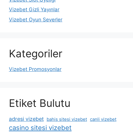
Vizebet Gizli Yayınlar
Vizebet Oyun Severler
Kategoriler
Vizebet Promosyonlar
Etiket Bulutu
adresi vizebet
bahis sitesi vizebet
canli vizebet
casino sitesi vizebet