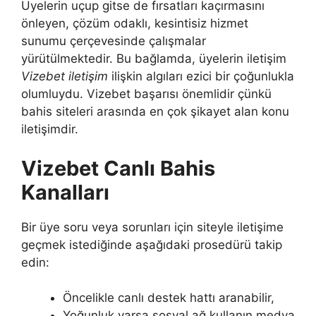
Üyelerin uçup gitse de fırsatları kaçırmasını
önleyen, çözüm odaklı, kesintisiz hizmet
sunumu çerçevesinde çalışmalar
yürütülmektedir. Bu bağlamda, üyelerin iletişim
Vizebet iletişim
ilişkin algıları ezici bir çoğunlukla
olumluydu. Vizebet başarısı önemlidir çünkü
bahis siteleri arasında en çok şikayet alan konu
iletişimdir.
Vizebet Canlı Bahis
Kanalları
Bir üye soru veya sorunları için siteyle iletişime
geçmek istediğinde aşağıdaki prosedürü takip
edin:
Öncelikle canlı destek hattı aranabilir,
Yoğunluk varsa sosyal ağ kullanın medya