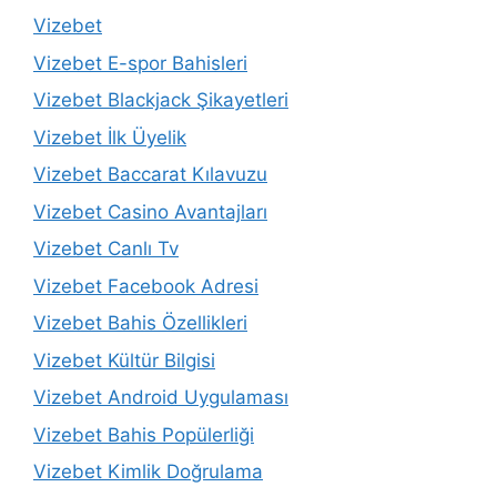
Vizebet
Vizebet E-spor Bahisleri
Vizebet Blackjack Şikayetleri
Vizebet İlk Üyelik
Vizebet Baccarat Kılavuzu
Vizebet Casino Avantajları
Vizebet Canlı Tv
Vizebet Facebook Adresi
Vizebet Bahis Özellikleri
Vizebet Kültür Bilgisi
Vizebet Android Uygulaması
Vizebet Bahis Popülerliği
Vizebet Kimlik Doğrulama