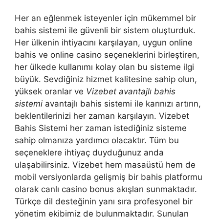
Her an eğlenmek isteyenler için mükemmel bir
bahis sistemi ile güvenli bir sistem oluşturduk.
Her ülkenin ihtiyacını karşılayan, uygun online
bahis ve online casino seçeneklerini birleştiren,
her ülkede kullanımı kolay olan bu sisteme ilgi
büyük. Sevdiğiniz hizmet kalitesine sahip olun,
yüksek oranlar ve
Vizebet avantajlı bahis
sistemi
avantajlı bahis sistemi ile karınızı artırın,
beklentilerinizi her zaman karşılayın. Vizebet
Bahis Sistemi her zaman istediğiniz sisteme
sahip olmanıza yardımcı olacaktır. Tüm bu
seçeneklere ihtiyaç duyduğunuz anda
ulaşabilirsiniz. Vizebet hem masaüstü hem de
mobil versiyonlarda gelişmiş bir bahis platformu
olarak canlı casino bonus akışları sunmaktadır.
Türkçe dil desteğinin yanı sıra profesyonel bir
yönetim ekibimiz de bulunmaktadır. Sunulan