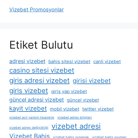
Vizebet Promosyonlar
Etiket Bulutu
adresi vizebet
bahis sitesi vizebet
canli vizebet
casino sitesi vizebet
giris adresi vizebet
girisi vizebet
giris vizebet
giris yap vizebet
güncel adresi vizebet
güncel vizebet
kayit vizebet
mobil vizebet
twitter vizebet
vizebet acil yardım tıkanıklık
vizebet adres bilgileri
vizebet adresi
vizebet adres değişikliği
Vizebet Bahis
vizebet bahis oynamak
vizebet bahis oyunları