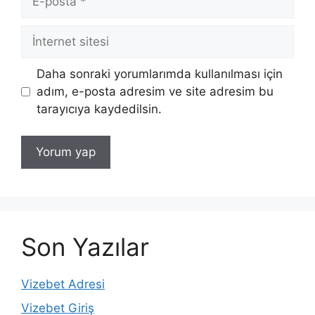
posta
İnternet
sitesi
Daha sonraki yorumlarımda kullanılması için
adım, e-posta adresim ve site adresim bu
tarayıcıya kaydedilsin.
Son Yazılar
Vizebet Adresi
Vizebet Giriş