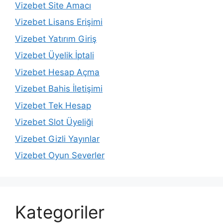
Vizebet Site Amacı
Vizebet Lisans Erişimi
Vizebet Yatırım Giriş
Vizebet Üyelik İptali
Vizebet Hesap Açma
Vizebet Bahis İletişimi
Vizebet Tek Hesap
Vizebet Slot Üyeliği
Vizebet Gizli Yayınlar
Vizebet Oyun Severler
Kategoriler